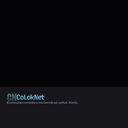
Kumpulan prediksi terlengkap untuk Anda.
© 2024 Copyright LXGroup. All rights reserved.
Terms & Conditions
|
Privacy Policy
Rekap togel harian semua pasaran togel Indo berfungsi sebagai
alat utama bagi para pemain untuk mengawasi hasil ketetapan