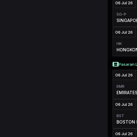
06 Jul 26
SG-P
SINGAPO
06 Jul 26
HK
HONGKO
Pasaran 
06 Jul 26
EMR
EMIRATES
06 Jul 26
BST
BOSTON 
06 Jul 26