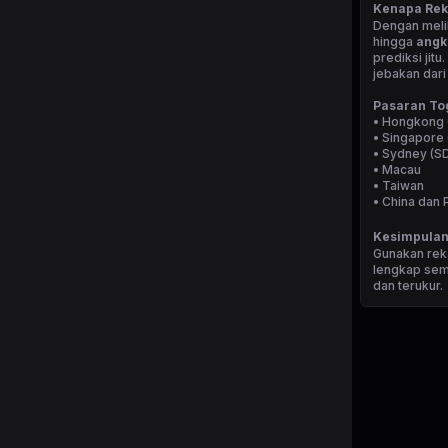
Kenapa Rek
Dengan melih
hingga
angk
prediksi jit
jebakan dari
Pasaran To
• Hongkong 
• Singapore
• Sydney (S
• Macau
• Taiwan
• China dan 
Kesimpula
Gunakan rek
lengkap sem
dan terukur.