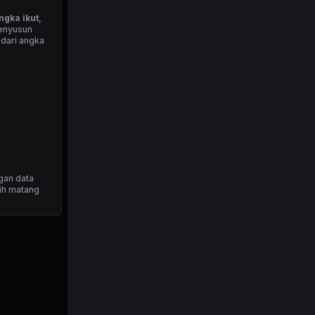
ngka ikut
,
menyusun
ndari angka
gan data
ih matang