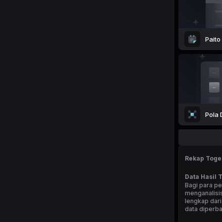
Paito
Pola 
Rekap Toge
Data Hasil 
Bagi para p
menganalisis
lengkap dari
data diperba