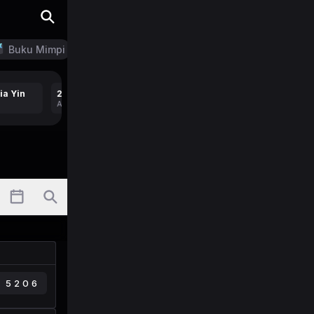
Buku Mimpi
LN Generator
a Yin
25 Safar
25 Pahing
26 Jia Yin
25 Safa
Ai
-
Ai
13280
Ai
-
Ai
-
5206