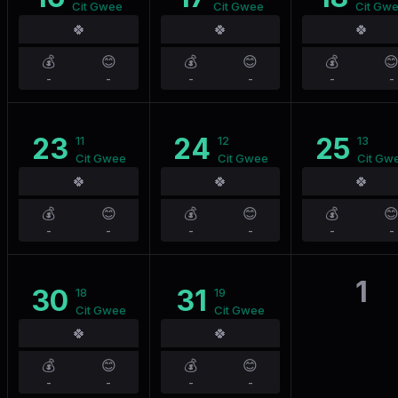
Cit Gwee
Cit Gwee
Cit Gw
🍀
🍀
🍀
💰
😊
💰
😊
💰

-
-
-
-
-
-
23
24
25
11
12
13
Cit Gwee
Cit Gwee
Cit Gw
🍀
🍀
🍀
💰
😊
💰
😊
💰

-
-
-
-
-
-
1
30
31
18
19
Cit Gwee
Cit Gwee
🍀
🍀
💰
😊
💰
😊
-
-
-
-