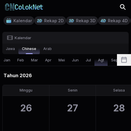
Kalendar
Rekap 2D
Rekap 3D
Rekap 4D
Kalendar
Jawa
Chinese
Arab
Jan
Feb
Mar
Apr
Mei
Jun
Jul
Agt
Sep
Ok
Tahun
2026
Minggu
Senin
Selasa
26
27
28