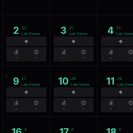
2
3
4
20
21
22
Lak Gwee
Lak Gwee
Lak Gwe
🍀
🍀
🍀
💰
😊
💰
😊
💰

-
-
-
-
-
-
9
10
11
27
28
29
Lak Gwee
Lak Gwee
Lak Gw
🍀
🍀
🍀
💰
😊
💰
😊
💰

-
-
-
-
-
-
16
17
18
4
5
6