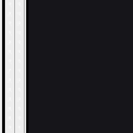
0
9
8
6
1
4
7
0
0
0
8
2
9
3
3
7
7
0
7
0
0
2
5
7
0
2
5
3
4
9
0
5
1
8
5
1
5
3
6
6
6
0
3
4
8
1
0
4
2
9
9
8
3
5
7
1
7
8
0
0
8
8
2
0
2
3
4
8
1
0
5
3
0
5
0
9
5
5
5
5
1
3
2
6
7
9
8
4
5
5
9
3
0
7
8
2
9
2
8
9
1
1
3
0
7
9
3
3
3
5
1
6
1
3
7
1
1
4
7
4
3
2
9
0
6
3
7
5
9
4
1
7
8
5
1
7
2
2
7
1
1
5
0
0
8
0
4
0
2
9
4
4
5
1
8
7
0
4
7
7
7
0
5
0
7
7
7
3