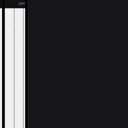
Jumat
Sabtu
Minggu
9
4
7
1
1
0
8
6
6
9
2
2
4
5
1
8
1
1
9
6
7
2
2
7
9
9
2
0
9
5
9
7
0
2
2
9
7
2
9
9
9
6
4
1
5
4
5
4
2
1
5
2
1
1
3
0
3
1
4
9
6
3
2
7
4
9
4
8
1
7
8
8
3
5
7
0
6
3
1
0
2
5
3
6
1
5
9
5
7
3
4
2
7
4
4
9
6
6
3
6
3
9
7
9
4
7
7
3
3
1
3
0
7
6
4
7
4
1
5
3
3
4
1
3
7
2
3
8
9
2
7
2
3
7
0
2
8
9
3
3
3
0
7
9
2
8
1
3
9
9
8
9
7
3
4
2