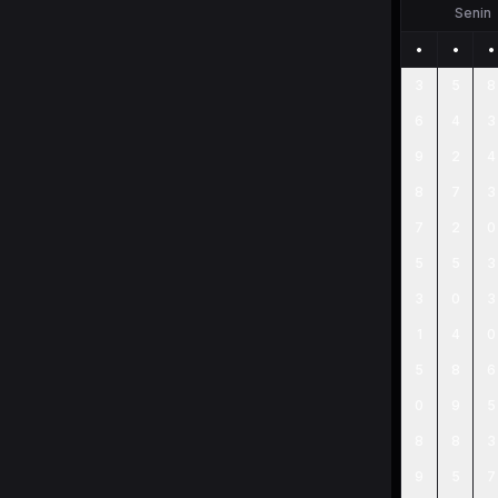
Senin
•
•
•
3
5
8
6
4
3
9
2
4
8
7
3
7
2
0
5
5
3
3
0
3
1
4
0
5
8
6
0
9
5
8
8
3
9
5
7