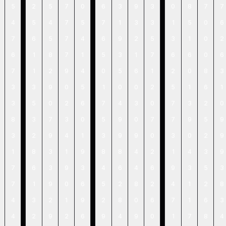
5
2
5
7
0
6
3
9
3
0
8
7
7
4
5
4
7
5
7
1
3
3
1
5
0
6
7
6
5
7
4
6
9
2
5
3
1
0
2
6
1
8
7
1
5
3
1
7
6
6
0
6
7
1
2
9
4
0
5
6
1
2
0
8
3
3
3
9
0
5
1
0
0
2
5
1
6
1
3
5
0
2
6
7
4
3
0
7
3
2
0
8
3
7
3
0
5
9
0
7
7
9
5
9
3
2
9
4
1
3
9
9
0
3
0
2
9
1
8
3
1
9
8
8
4
2
1
4
3
9
7
6
3
9
3
4
6
4
6
9
3
5
3
7
1
9
0
6
5
2
8
2
4
1
2
8
4
3
2
1
9
2
8
0
6
7
1
6
3
4
2
9
2
6
9
4
9
0
1
7
8
4