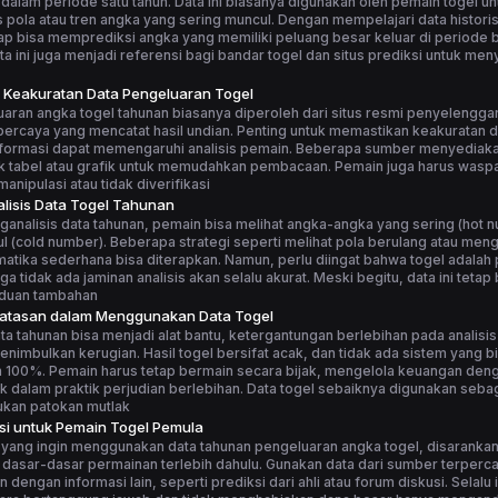
dalam periode satu tahun. Data ini biasanya digunakan oleh pemain togel un
 pola atau tren angka yang sering muncul. Dengan mempelajari data histori
p bisa memprediksi angka yang memiliki peluang besar keluar di periode b
data ini juga menjadi referensi bagi bandar togel dan situs prediksi untuk me
 Keakuratan Data Pengeluaran Togel
aran angka togel tahunan biasanya diperoleh dari situs resmi penyelenggar
percaya yang mencatat hasil undian. Penting untuk memastikan keakuratan 
nformasi dapat memengaruhi analisis pemain. Beberapa sumber menyediaka
k tabel atau grafik untuk memudahkan pembacaan. Pemain juga harus wasp
anipulasi atau tidak diverifikasi
lisis Data Togel Tahunan
nalisis data tahunan, pemain bisa melihat angka-angka yang sering (hot n
l (cold number). Beberapa strategi seperti melihat pola berulang atau me
atika sederhana bisa diterapkan. Namun, perlu diingat bahwa togel adalah
ga tidak ada jaminan analisis akan selalu akurat. Meski begitu, data ini teta
duan tambahan
 Batasan dalam Menggunakan Data Togel
a tahunan bisa menjadi alat bantu, ketergantungan berlebihan pada analisis 
menimbulkan kerugian. Hasil togel bersifat acak, dan tidak ada sistem yang 
100%. Pemain harus tetap bermain secara bijak, mengelola keuangan deng
ak dalam praktik perjudian berlebihan. Data togel sebaiknya digunakan seba
ukan patokan mutlak
i untuk Pemain Togel Pemula
 yang ingin menggunakan data tahunan pengeluaran angka togel, disarankan
 dasar-dasar permainan terlebih dahulu. Gunakan data dari sumber terperc
 dengan informasi lain, seperti prediksi dari ahli atau forum diskusi. Selalu 