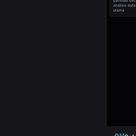
bermain sec
analisis dat
utama