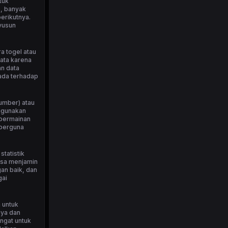
tuk
s, banyak
erikutnya.
nyusun
a togel atau
data karena
n data
ada terhadap
umber) atau
nggunakan
 permainan
p berguna
statistik
bisa menjamin
an baik, dan
gai
 untuk
aya dan
ingat untuk