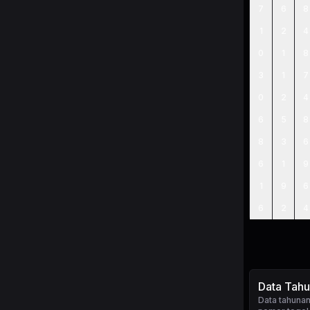
7
6
8
1
2
4
0
1
8
3
1
7
0
2
4
6
5
8
8
3
6
6
1
9
1
9
6
6
2
4
Data Tah
Data tahuna