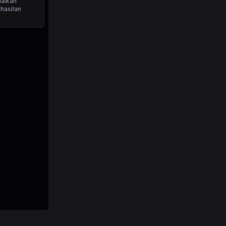
dalkan
hasilan