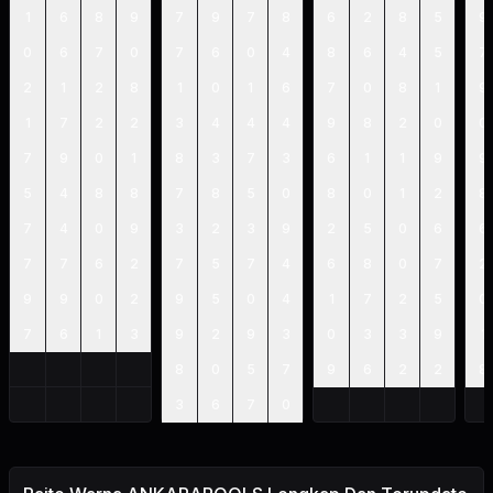
1
6
8
9
7
9
7
8
6
2
8
5
9
0
6
7
0
7
6
0
4
8
6
4
5
7
2
1
2
8
1
0
1
6
7
0
8
1
9
1
7
2
2
3
4
4
4
9
8
2
0
0
7
9
0
1
8
3
7
3
6
1
1
9
9
5
4
8
8
7
8
5
0
8
0
1
2
8
7
4
0
9
3
2
3
9
2
5
0
6
6
7
7
6
2
7
5
7
4
6
8
0
7
2
9
9
0
2
9
5
0
4
1
7
2
5
0
7
6
1
3
9
2
9
3
0
3
3
9
1
8
0
5
7
9
6
2
2
8
3
6
7
0