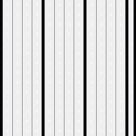
7
3
8
5
5
9
3
9
6
1
8
7
1
3
2
2
8
1
6
5
4
1
7
8
2
4
0
1
0
5
9
9
6
8
3
9
0
8
1
2
7
3
3
7
0
2
3
8
0
6
7
1
7
0
2
2
6
4
7
7
7
2
4
6
5
0
7
9
4
1
8
7
5
3
7
0
4
4
5
3
3
6
4
9
1
7
9
2
6
6
5
2
9
5
5
6
0
4
2
1
6
7
2
7
3
8
9
0
0
8
7
3
4
9
5
7
8
9
4
6
9
7
5
6
1
3
4
2
4
9
6
7
1
9
1
3
1
8
7
7
9
4
8
5
2
3
9
2
6
1
4
4
0
5
9
4
3
0
8
7
6
1
2
6
6
5
4
3
1
9
7
5
6
3
9
0
9
2
5
8
4
4