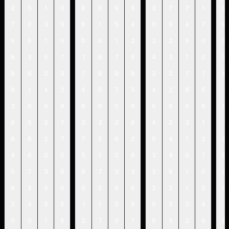
2
5
1
8
8
0
9
6
2
7
7
1
9
7
0
3
6
6
1
5
4
6
9
4
7
8
9
6
1
6
0
4
1
2
3
2
9
0
5
6
3
5
7
1
8
7
6
4
3
1
0
5
6
8
2
9
7
8
8
9
2
2
7
1
8
9
1
4
2
4
0
7
5
4
2
8
5
1
3
6
6
9
8
9
5
9
6
6
9
8
0
8
5
2
7
2
2
2
8
4
2
3
1
1
6
8
2
7
7
5
9
2
9
4
1
2
9
4
6
0
0
5
1
2
8
3
4
0
7
8
0
7
3
8
8
7
3
3
3
6
1
0
9
8
5
5
6
5
5
6
6
3
2
1
5
0
2
4
5
5
1
1
5
8
9
5
3
4
1
5
0
1
5
2
7
0
7
6
5
2
9
8