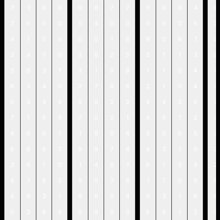
3
3
6
9
9
8
7
7
5
9
8
4
8
7
6
5
3
5
4
0
0
5
6
2
9
2
4
1
5
6
6
0
1
6
8
2
8
7
2
2
4
7
9
3
8
2
5
2
7
1
3
8
5
6
3
7
3
1
9
8
1
1
0
4
7
6
3
4
0
2
7
8
6
2
1
0
4
0
0
5
4
9
5
9
2
2
4
4
2
6
7
7
1
6
6
7
0
2
1
4
6
7
2
7
4
0
6
7
1
8
0
4
5
0
9
5
2
6
8
9
7
9
9
7
4
4
3
1
9
2
3
6
1
0
1
4
8
7
6
1
5
4
2
4
7
8
3
9
5
3
6
1
7
0
9
8
4
8
2
1
8
6
0
4
9
3
1
8
8
0
2
8
9
0
9
5
0
6
9
1
2
0