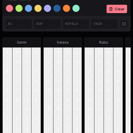
Clear
Senin
Selasa
Rabu
2
9
5
2
7
0
2
6
5
6
4
0
7
3
5
5
1
9
8
4
5
7
9
3
6
3
8
7
2
0
2
3
1
1
3
0
8
4
9
3
2
3
0
9
6
2
5
0
3
8
9
4
9
7
2
6
8
9
1
9
0
8
4
7
3
5
4
4
8
1
0
6
8
5
7
4
6
8
4
1
8
7
8
9
2
8
8
0
5
7
7
6
8
2
0
7
5
9
5
9
2
0
1
6
2
1
6
5
4
6
1
6
3
2
1
2
2