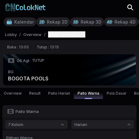
Kalendar
Rekap 2D
Rekap 3D
Rekap 4D
Lobby
/
Overview
/
BOGOTA POOLS
Buka :
13:05
Tutup :
13:15
TUTUP
06 Agt
BG
BOGOTA POOLS
Overview
Result
Paito Harian
Paito Warna
Pola Dasar
Bo
Paito Warna
7 Kolom
Harian
Pilihan Warna