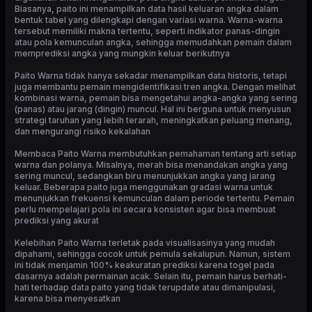
Biasanya, paito ini menampilkan data hasil keluaran angka dalam
bentuk tabel yang dilengkapi dengan variasi warna. Warna-warna
tersebut memiliki makna tertentu, seperti indikator panas-dingin
atau pola kemunculan angka, sehingga memudahkan pemain dalam
memprediksi angka yang mungkin keluar berikutnya
Paito Warna tidak hanya sekadar menampilkan data historis, tetapi
juga membantu pemain mengidentifikasi tren angka. Dengan melihat
kombinasi warna, pemain bisa mengetahui angka-angka yang sering
(panas) atau jarang (dingin) muncul. Hal ini berguna untuk menyusun
strategi taruhan yang lebih terarah, meningkatkan peluang menang,
dan mengurangi risiko kekalahan
Membaca Paito Warna membutuhkan pemahaman tentang arti setiap
warna dan polanya. Misalnya, merah bisa menandakan angka yang
sering muncul, sedangkan biru menunjukkan angka yang jarang
keluar. Beberapa paito juga menggunakan gradasi warna untuk
menunjukkan frekuensi kemunculan dalam periode tertentu. Pemain
perlu mempelajari pola ini secara konsisten agar bisa membuat
prediksi yang akurat
Kelebihan Paito Warna terletak pada visualisasinya yang mudah
dipahami, sehingga cocok untuk pemula sekalupun. Namun, sistem
ini tidak menjamin 100% keakuratan prediksi karena togel pada
dasarnya adalah permainan acak. Selain itu, pemain harus berhati-
hati terhadap data paito yang tidak terupdate atau dimanipulasi,
karena bisa menyesatkan