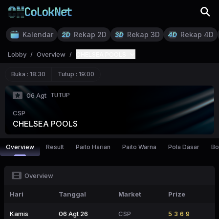
Kalendar
Rekap 2D
Rekap 3D
Rekap 4D
Lobby
/
Overview
/
CHELSEA POOLS
Buka :
18:30
Tutup :
19:00
TUTUP
06 Agt
CSP
CHELSEA POOLS
Overview
Result
Paito Harian
Paito Warna
Pola Dasar
Bo
Overview
Hari
Tanggal
Market
Prize
Kamis
06 Agt 26
CSP
5369