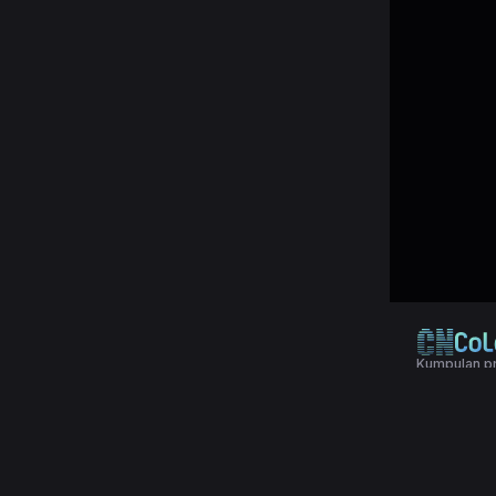
Kumpulan pr
© 2024 Copy
Terms & Con
Kumpulan dat
shio dll