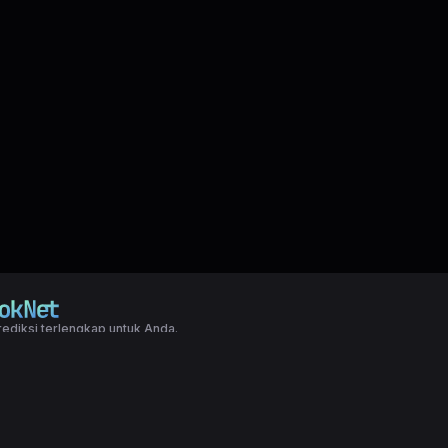
ediksi terlengkap untuk Anda.
right LXGroup. All rights reserved.
ditions
|
Privacy Policy
a lengkap untuk mudah yang telah di simpulkan dari result togel DARWIN 4D, 