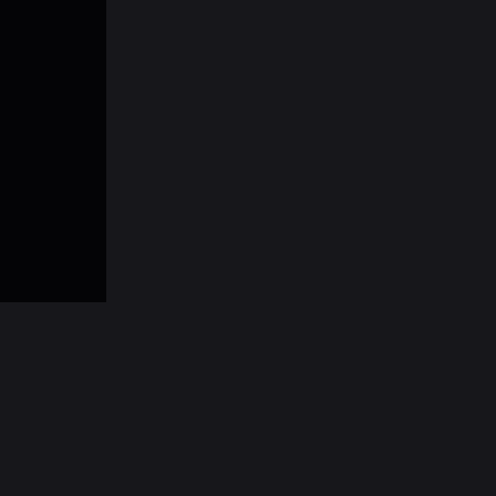
statistik,