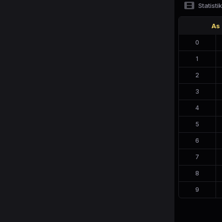
Statistik
As
0
1
2
3
4
5
6
7
8
9