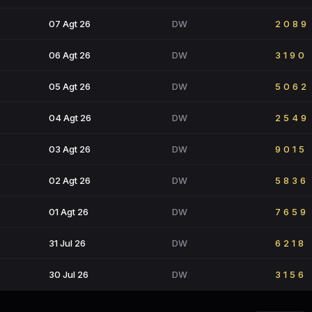
07 Agt 26
DW
2089
06 Agt 26
DW
3190
05 Agt 26
DW
5062
04 Agt 26
DW
2549
03 Agt 26
DW
9015
02 Agt 26
DW
5836
01 Agt 26
DW
7659
31 Jul 26
DW
6218
30 Jul 26
DW
3156