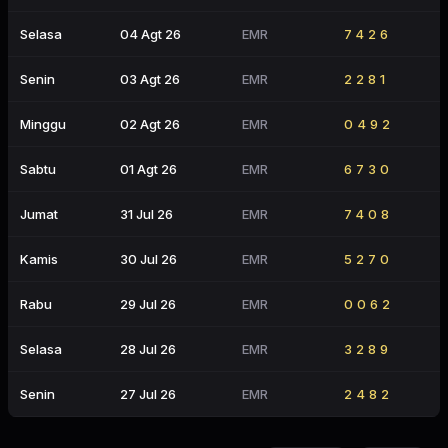
Selasa
04 Agt 26
EMR
7426
Senin
03 Agt 26
EMR
2281
Minggu
02 Agt 26
EMR
0492
Sabtu
01 Agt 26
EMR
6730
Jumat
31 Jul 26
EMR
7408
Kamis
30 Jul 26
EMR
5270
Rabu
29 Jul 26
EMR
0062
Selasa
28 Jul 26
EMR
3289
Senin
27 Jul 26
EMR
2482