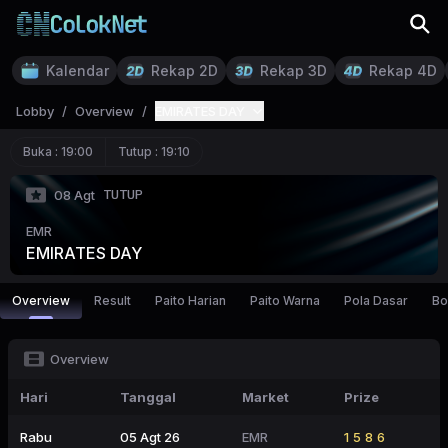
Kalendar
Rekap 2D
Rekap 3D
Rekap 4D
Lobby
/
Overview
/
EMIRATES DAY
Buka :
19:00
Tutup :
19:10
TUTUP
08 Agt
EMR
EMIRATES DAY
Overview
Result
Paito Harian
Paito Warna
Pola Dasar
Bo
Overview
Hari
Tanggal
Market
Prize
Rabu
05 Agt 26
EMR
1586