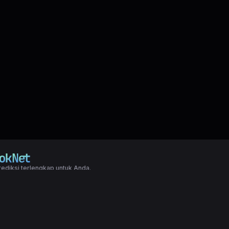
ediksi terlengkap untuk Anda.
right LXGroup. All rights reserved.
ditions
|
Privacy Policy
ta lengkap untuk mudah yang telah di simpulkan dari result togel GRANADA
o dll