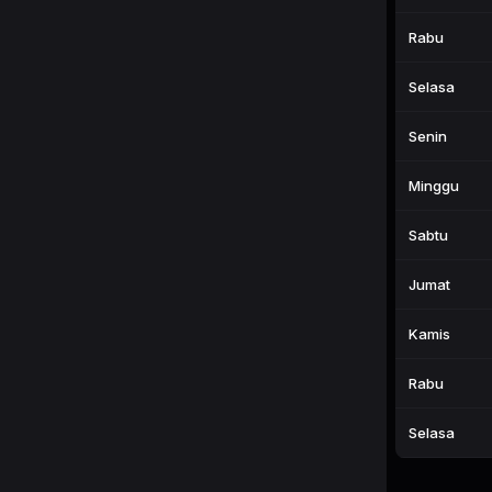
Rabu
Selasa
Senin
Minggu
Sabtu
Jumat
Kamis
Rabu
Selasa