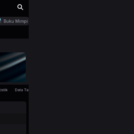
Buku Mimpi
LN Generator
istik
Data Tahunan