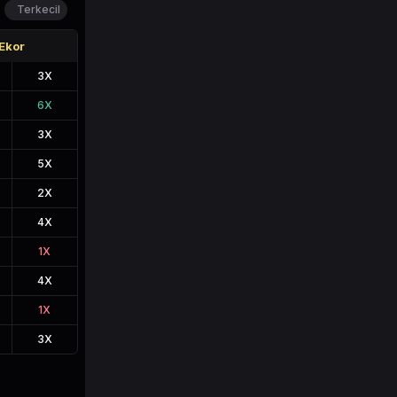
Terkecil
Ekor
3
X
6
X
3
X
5
X
2
X
4
X
1
X
4
X
1
X
3
X