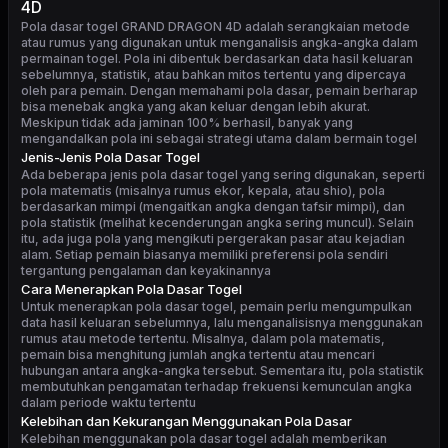
4D
Pola dasar togel GRAND DRAGON 4D
adalah serangkaian metode
atau rumus yang digunakan untuk menganalisis angka-angka dalam
permainan togel. Pola ini dibentuk berdasarkan data hasil keluaran
sebelumnya, statistik, atau bahkan mitos tertentu yang dipercaya
oleh para pemain. Dengan memahami pola dasar, pemain berharap
bisa menebak angka yang akan keluar dengan lebih akurat.
Meskipun tidak ada jaminan 100% berhasil, banyak yang
mengandalkan pola ini sebagai strategi utama dalam bermain togel
Jenis-Jenis Pola Dasar Togel
Ada beberapa jenis pola dasar togel yang sering digunakan, seperti
pola matematis (misalnya rumus ekor, kepala, atau shio), pola
berdasarkan mimpi (mengaitkan angka dengan tafsir mimpi), dan
pola statistik (melihat kecenderungan angka sering muncul). Selain
itu, ada juga pola yang mengikuti pergerakan pasar atau kejadian
alam. Setiap pemain biasanya memiliki preferensi pola sendiri
tergantung pengalaman dan keyakinannya
Cara Menerapkan Pola Dasar Togel
Untuk menerapkan pola dasar togel, pemain perlu mengumpulkan
data hasil keluaran sebelumnya, lalu menganalisisnya menggunakan
rumus atau metode tertentu. Misalnya, dalam pola matematis,
pemain bisa menghitung jumlah angka tertentu atau mencari
hubungan antara angka-angka tersebut. Sementara itu, pola statistik
membutuhkan pengamatan terhadap frekuensi kemunculan angka
dalam periode waktu tertentu
Kelebihan dan Kekurangan Menggunakan Pola Dasar
Kelebihan menggunakan pola dasar togel adalah memberikan