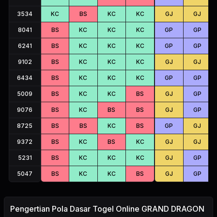
3534
KC
BS
KC
KC
GJ
GJ
8041
BS
KC
KC
KC
GP
GP
6241
BS
KC
KC
KC
GP
GP
9102
BS
KC
KC
KC
GJ
GJ
6434
BS
KC
KC
KC
GP
GP
5009
BS
KC
KC
BS
GJ
GP
9076
BS
KC
BS
BS
GJ
GP
8725
BS
BS
KC
BS
GP
GJ
9372
BS
KC
BS
KC
GJ
GJ
5231
BS
KC
KC
KC
GJ
GP
5047
BS
KC
KC
BS
GJ
GP
Pengertian Pola Dasar Togel Online GRAND DRAGON