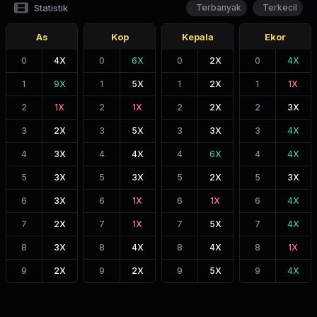
Statistik
Terbanyak
Terkecil
As
Kop
Kepala
Ekor
0
4
X
0
6
X
0
2
X
0
4
X
1
9
X
1
5
X
1
2
X
1
1
X
2
1
X
2
1
X
2
2
X
2
3
X
3
2
X
3
5
X
3
3
X
3
4
X
4
3
X
4
4
X
4
6
X
4
4
X
5
3
X
5
3
X
5
2
X
5
3
X
6
3
X
6
1
X
6
1
X
6
4
X
7
2
X
7
1
X
7
5
X
7
4
X
8
3
X
8
4
X
8
4
X
8
1
X
9
2
X
9
2
X
9
5
X
9
4
X