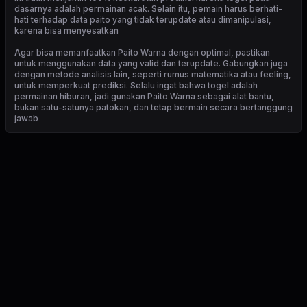
dasarnya adalah permainan acak. Selain itu, pemain harus berhati-
hati terhadap data paito yang tidak terupdate atau dimanipulasi,
karena bisa menyesatkan
Agar bisa memanfaatkan Paito Warna dengan optimal, pastikan
untuk menggunakan data yang valid dan terupdate. Gabungkan juga
dengan metode analisis lain, seperti rumus matematika atau feeling,
untuk memperkuat prediksi. Selalu ingat bahwa togel adalah
permainan hiburan, jadi gunakan Paito Warna sebagai alat bantu,
bukan satu-satunya patokan, dan tetap bermain secara bertanggung
jawab