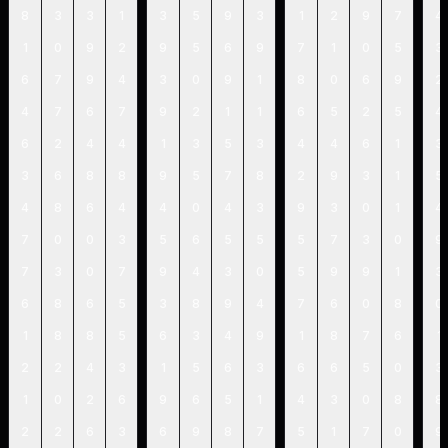
8
3
3
1
3
5
9
3
1
2
9
7
4
1
0
9
2
9
5
6
9
7
1
0
5
3
6
7
9
4
3
0
9
1
8
0
6
9
2
4
7
6
7
9
2
1
1
6
5
2
5
4
6
2
4
4
1
3
5
3
4
4
6
1
3
3
6
8
8
9
5
7
8
2
9
3
1
5
4
8
6
4
4
0
4
3
9
3
0
1
4
7
0
0
3
5
6
5
5
5
7
3
0
9
7
3
0
7
9
4
3
0
5
9
9
1
3
6
8
6
5
3
8
9
4
7
6
0
8
0
1
8
8
5
6
3
4
9
1
8
7
6
1
2
2
4
3
1
5
6
3
6
6
5
0
3
1
0
2
6
9
6
5
1
4
3
0
8
8
2
2
6
3
6
9
8
7
5
1
7
0
9