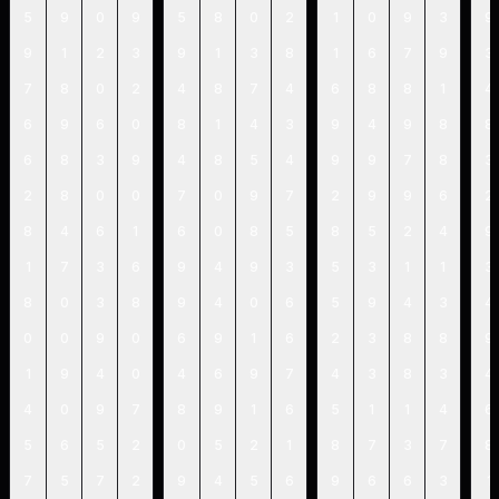
5
9
0
9
5
8
0
2
1
0
9
3
9
9
1
2
3
9
1
3
8
1
6
7
9
3
7
8
0
2
4
8
7
4
6
8
8
1
4
6
9
6
0
8
1
4
3
9
4
9
8
8
6
8
3
9
4
8
5
4
9
9
7
8
3
2
8
0
0
7
0
9
7
2
9
9
6
2
8
4
6
1
6
0
8
5
8
5
2
4
9
1
7
3
6
9
4
9
3
5
3
1
1
3
8
0
3
8
9
4
0
6
5
9
4
3
4
0
0
9
0
6
9
1
6
2
3
8
8
9
1
9
4
0
4
6
9
7
4
3
8
3
4
4
0
9
7
8
9
1
6
5
1
1
4
6
5
6
5
2
0
5
2
1
8
7
3
7
8
7
5
7
2
9
4
5
6
9
6
6
3
1