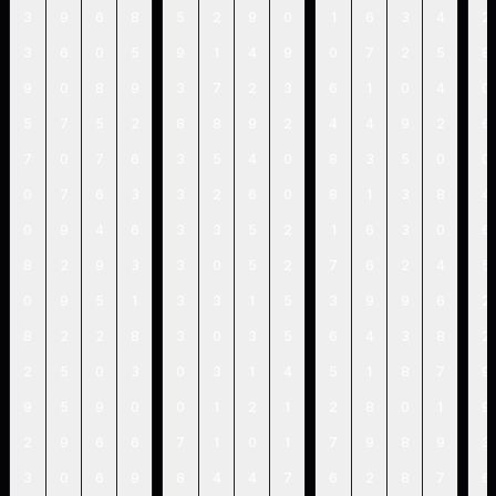
3
9
6
8
5
2
9
0
1
6
3
4
2
3
6
0
5
9
1
4
9
0
7
2
5
8
9
0
8
9
3
7
2
3
6
1
0
4
0
5
7
5
2
8
8
9
2
4
4
9
2
6
7
0
7
6
3
5
4
0
8
3
5
0
0
0
7
6
3
3
2
6
0
8
1
3
8
4
0
9
4
6
3
3
5
2
1
6
3
0
6
8
2
9
3
3
0
5
2
7
6
2
4
5
0
9
5
1
3
3
1
5
3
9
9
6
2
8
2
2
8
3
0
3
5
6
4
3
8
2
2
5
0
3
0
3
1
4
5
1
8
7
9
9
5
9
0
0
1
2
1
2
8
0
1
9
2
9
6
6
7
1
0
1
7
9
8
9
3
3
0
6
9
8
4
4
7
6
2
8
7
6