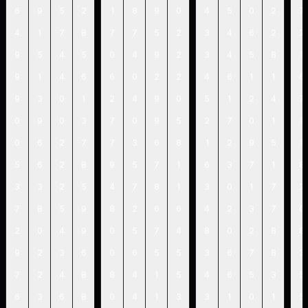
6
9
5
2
1
8
9
0
4
5
0
2
7
4
1
7
8
7
7
5
2
3
4
6
2
2
9
5
4
5
0
4
9
2
3
4
5
8
1
9
1
4
6
6
0
2
2
4
6
1
1
6
9
3
0
1
2
4
9
0
5
1
2
4
7
0
9
0
3
7
0
9
5
2
7
0
1
1
0
6
2
7
7
3
6
8
1
2
9
5
1
5
6
2
8
9
5
7
1
6
3
7
1
8
3
3
2
5
4
7
8
1
3
0
1
7
2
7
8
5
9
8
2
6
6
4
2
3
7
0
2
0
4
9
0
5
7
4
8
0
2
8
8
9
2
3
6
0
6
5
5
3
6
7
8
3
7
2
4
8
8
4
1
5
4
6
5
3
5
6
3
6
8
0
4
1
3
3
1
0
1
5