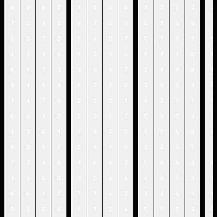
9
9
8
7
1
2
6
5
1
2
7
2
7
7
5
4
5
9
7
8
0
8
1
5
9
3
2
0
7
0
6
9
0
7
0
7
9
1
5
4
5
4
6
8
3
9
6
9
4
4
6
8
8
1
7
3
3
8
4
7
2
3
9
3
5
2
4
9
4
8
3
1
0
3
6
8
4
0
1
4
7
9
2
0
0
1
5
2
7
7
6
6
8
4
0
2
3
6
7
0
5
0
3
3
4
3
6
1
7
4
3
0
6
7
5
5
7
9
0
9
7
2
4
1
6
5
2
2
7
1
7
3
4
8
1
6
5
3
0
9
5
4
8
1
5
8
0
3
0
4
4
6
9
2
3
5
6
6
1
7
7
1
5
3
3
4
6
1
5
0
5
8
6
8
1
2
4
0
7
0
3
0