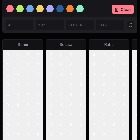
Clear
Senin
Selasa
Rabu
0
0
8
7
8
0
5
3
4
2
4
5
3
5
9
3
7
6
5
8
3
5
3
0
5
0
4
6
1
0
2
1
7
7
1
6
9
4
5
9
3
9
2
9
2
0
6
0
6
5
5
9
4
6
7
9
8
9
6
1
5
0
5
4
4
9
4
6
7
0
1
8
8
6
3
5
8
2
9
9
0
7
5
7
9
0
9
9
7
8
0
0
9
3
3
1
0
6
4
2
5
6
0
7
0
7
3
5
1
5
2
1
5
5
3
7
6