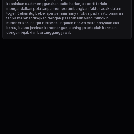
kesalahan saat menggunakan paito harian, seperti terlalu
mengandalkan pola tanpa mempertimbangkan faktor acak dalam
togel. Selain itu, beberapa pemain hanya fokus pada satu pasaran
tanpa membandingkan dengan pasaran lain yang mungkin
memberikan insight berbeda. Ingatlah bahwa paito hanyalah alat
bantu, bukan jaminan kemenangan, sehingga tetaplah bermain
dengan bijak dan bertanggung jawab