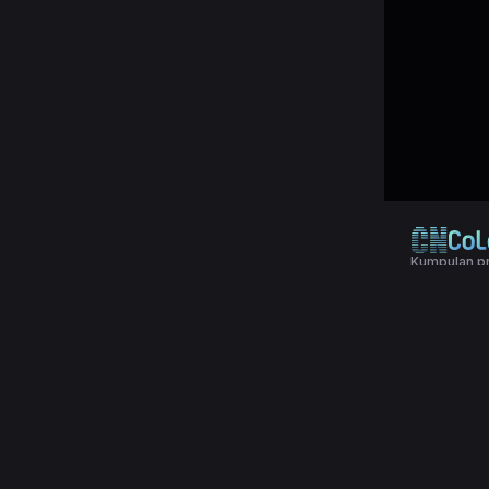
Kumpulan pr
© 2024 Copy
Terms & Con
Statistik T
hasil sebel
memilih ang