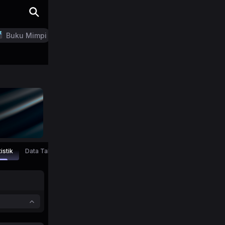
Buku Mimpi
LN Generator
istik
Data Tahunan