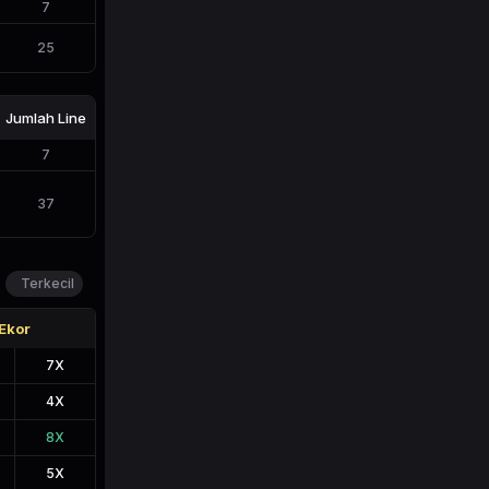
7
25
Jumlah Line
7
37
Terkecil
Ekor
7
X
4
X
8
X
5
X