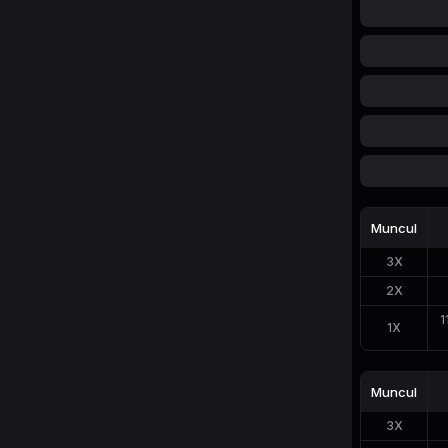
Muncul
3
X
2
X
1
1
X
Muncul
3
X