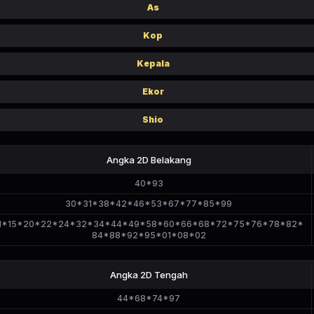
As
Kop
Kepala
Ekor
Shio
Angka 2D
Belakang
40*93
30*31*38*42*46*53*67*77*85*99
1*15*20*22*24*32*34*44*49*58*60*66*68*72*75*76*78*82*
84*88*92*95*01*08*02
Angka 2D
Tengah
44*68*74*97