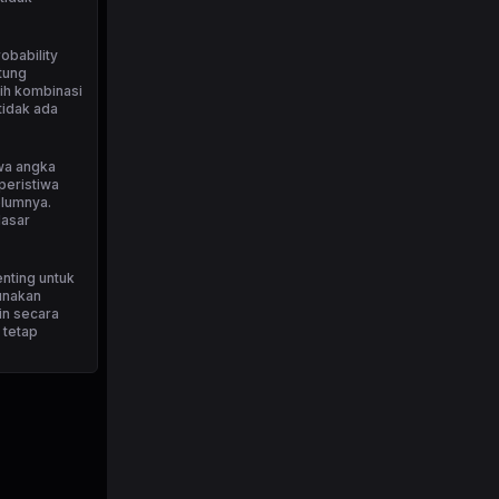
obability
itung
lih kombinasi
tidak ada
hwa angka
peristiwa
elumnya.
dasar
nting untuk
unakan
in secara
 tetap