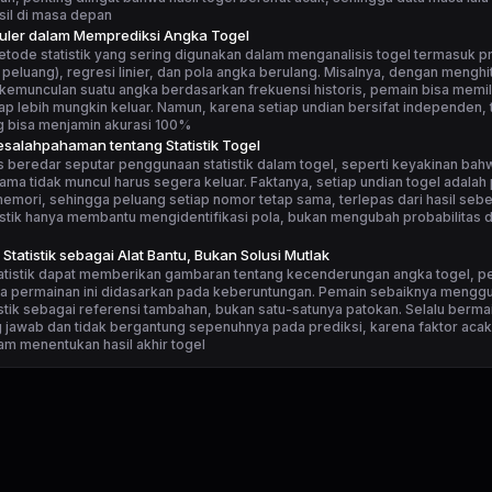
sil di masa depan
uler dalam Memprediksi Angka Togel
ode statistik yang sering digunakan dalam menganalisis togel termasuk pr
i peluang), regresi linier, dan pola angka berulang. Misalnya, dengan mengh
 kemunculan suatu angka berdasarkan frekuensi historis, pemain bisa memi
p lebih mungkin keluar. Namun, karena setiap undian bersifat independen, 
 bisa menjamin akurasi 100%
esalahpahaman tentang Statistik Togel
 beredar seputar penggunaan statistik dalam togel, seperti keyakinan ba
ama tidak muncul harus segera keluar. Faktanya, setiap undian togel adalah 
emori, sehingga peluang setiap nomor tetap sama, terlepas dari hasil seb
tistik hanya membantu mengidentifikasi pola, bukan mengubah probabilitas 
Statistik sebagai Alat Bantu, Bukan Solusi Mutlak
atistik dapat memberikan gambaran tentang kecenderungan angka togel, pe
wa permainan ini didasarkan pada keberuntungan. Pemain sebaiknya mengg
tistik sebagai referensi tambahan, bukan satu-satunya patokan. Selalu berma
 jawab dan tidak bergantung sepenuhnya pada prediksi, karena faktor acak
m menentukan hasil akhir togel