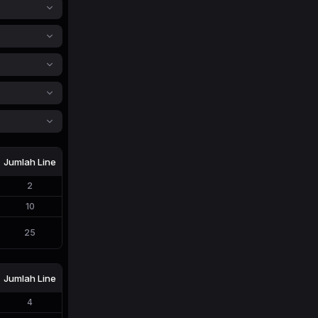
Jumlah Line
2
10
25
Jumlah Line
4