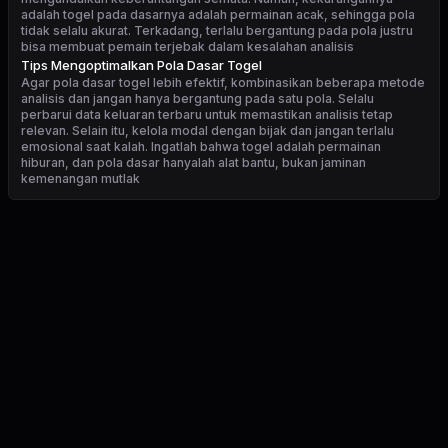
adalah togel pada dasarnya adalah permainan acak, sehingga pola
tidak selalu akurat. Terkadang, terlalu bergantung pada pola justru
bisa membuat pemain terjebak dalam kesalahan analisis
Tips Mengoptimalkan Pola Dasar Togel
Agar pola dasar togel lebih efektif, kombinasikan beberapa metode
analisis dan jangan hanya bergantung pada satu pola. Selalu
perbarui data keluaran terbaru untuk memastikan analisis tetap
relevan. Selain itu, kelola modal dengan bijak dan jangan terlalu
emosional saat kalah. Ingatlah bahwa togel adalah permainan
hiburan, dan pola dasar hanyalah alat bantu, bukan jaminan
kemenangan mutlak