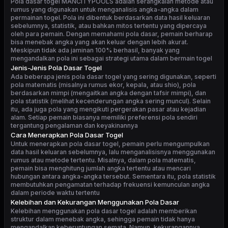
Pola dasar togel MANCITYPOOLS
adalah serangkaian metode atau
rumus yang digunakan untuk menganalisis angka-angka dalam
permainan togel. Pola ini dibentuk berdasarkan data hasil keluaran
sebelumnya, statistik, atau bahkan mitos tertentu yang dipercaya
oleh para pemain. Dengan memahami pola dasar, pemain berharap
bisa menebak angka yang akan keluar dengan lebih akurat.
Meskipun tidak ada jaminan 100% berhasil, banyak yang
mengandalkan pola ini sebagai strategi utama dalam bermain togel
Jenis-Jenis Pola Dasar Togel
Ada beberapa jenis pola dasar togel yang sering digunakan, seperti
pola matematis (misalnya rumus ekor, kepala, atau shio), pola
berdasarkan mimpi (mengaitkan angka dengan tafsir mimpi), dan
pola statistik (melihat kecenderungan angka sering muncul). Selain
itu, ada juga pola yang mengikuti pergerakan pasar atau kejadian
alam. Setiap pemain biasanya memiliki preferensi pola sendiri
tergantung pengalaman dan keyakinannya
Cara Menerapkan Pola Dasar Togel
Untuk menerapkan pola dasar togel, pemain perlu mengumpulkan
data hasil keluaran sebelumnya, lalu menganalisisnya menggunakan
rumus atau metode tertentu. Misalnya, dalam pola matematis,
pemain bisa menghitung jumlah angka tertentu atau mencari
hubungan antara angka-angka tersebut. Sementara itu, pola statistik
membutuhkan pengamatan terhadap frekuensi kemunculan angka
dalam periode waktu tertentu
Kelebihan dan Kekurangan Menggunakan Pola Dasar
Kelebihan menggunakan pola dasar togel adalah memberikan
struktur dalam menebak angka, sehingga pemain tidak hanya
mengandalkan keberuntungan semata. Namun, kekurangannya