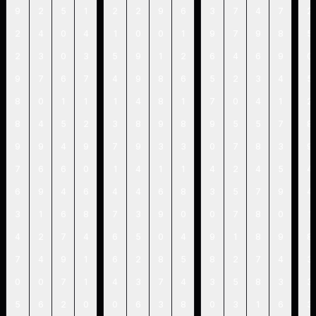
9
2
5
1
2
2
9
6
3
7
4
7
2
2
4
0
4
1
0
0
1
9
7
9
8
5
2
3
0
3
5
9
1
2
6
4
6
9
0
9
7
6
7
4
9
8
6
5
2
3
4
5
8
0
1
1
1
4
8
1
7
0
4
1
2
8
4
5
2
3
8
9
8
9
5
5
7
8
9
9
4
9
7
9
3
3
0
7
8
3
9
7
6
6
0
1
4
1
1
4
2
4
5
4
6
9
4
6
4
4
6
8
3
5
7
9
4
3
1
6
8
7
3
9
0
0
7
8
0
1
4
2
7
4
6
5
0
4
9
1
8
9
8
7
4
9
1
6
2
8
5
8
2
7
4
3
0
0
7
1
4
3
7
4
3
5
8
3
3
5
6
2
0
0
6
3
8
0
3
1
6
3