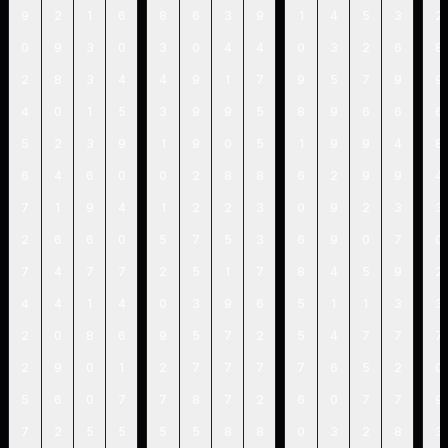
9
2
1
6
8
6
3
9
1
4
5
3
2
0
9
3
0
3
0
4
4
0
3
2
6
8
2
8
3
4
4
9
1
7
9
5
7
9
9
4
0
1
5
3
9
9
5
8
9
6
6
6
5
2
3
9
1
9
0
5
1
9
9
4
8
6
4
6
0
0
2
8
8
6
2
9
9
4
7
1
9
4
1
2
2
3
0
9
2
3
3
2
6
6
0
5
7
5
3
6
9
0
7
0
7
4
7
7
2
5
1
7
8
4
5
9
2
4
4
1
4
0
3
9
6
5
1
1
3
3
2
0
8
6
9
5
7
2
5
4
7
7
7
2
9
0
1
2
7
7
7
7
6
5
2
0
5
6
0
7
7
8
7
2
6
0
7
7
9
7
2
5
5
5
5
8
8
0
3
2
8
3