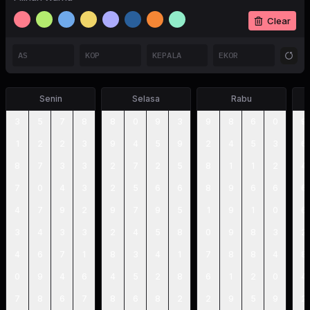
Clear
Senin
Selasa
Rabu
3
5
7
8
8
0
9
3
9
8
6
0
9
1
2
2
3
9
4
5
9
2
4
5
3
6
8
7
3
3
2
7
2
5
8
1
1
2
4
7
0
4
3
2
5
6
6
8
9
6
6
6
4
7
9
2
9
7
9
5
1
9
1
0
6
3
4
3
3
2
4
5
8
0
9
8
3
2
4
6
7
1
8
3
4
1
7
8
8
4
8
0
9
4
6
4
5
2
8
6
1
2
0
4
7
8
6
7
8
6
8
2
2
9
5
9
2