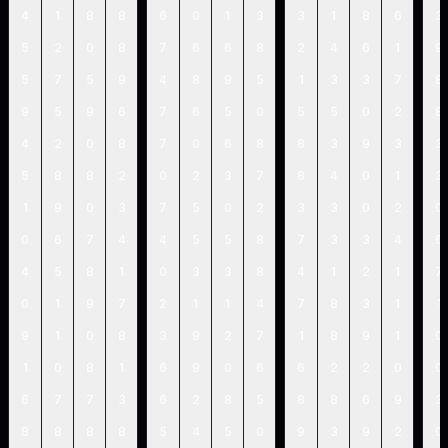
4
1
8
8
6
0
1
3
3
1
8
6
3
5
2
0
8
7
6
6
8
2
4
6
1
9
5
7
5
9
4
8
9
5
1
3
3
7
8
9
5
9
6
7
6
5
0
5
5
0
2
8
4
2
0
8
7
0
6
8
8
3
9
3
3
5
8
8
2
0
2
3
7
8
4
0
1
3
1
9
0
3
7
5
0
2
3
3
0
2
0
0
6
7
4
4
5
5
8
7
3
3
4
6
4
5
8
1
0
3
3
8
4
1
2
1
7
0
1
9
7
2
1
1
4
7
8
3
1
1
9
1
0
8
3
9
2
7
1
8
9
1
0
1
0
8
1
6
9
0
6
6
2
2
0
0
6
7
7
3
6
2
8
5
8
8
6
9
3
8
8
8
8
5
4
5
0
9
3
9
2
0