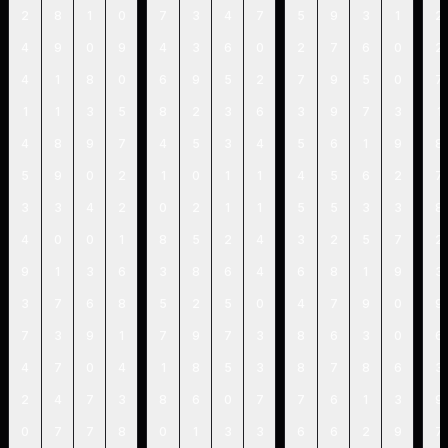
2
8
1
0
7
3
4
7
5
9
3
1
2
4
9
0
9
4
3
6
0
2
7
6
0
2
4
1
8
0
6
9
5
2
7
9
5
0
7
1
1
3
5
8
2
3
6
3
9
7
3
1
4
8
9
7
4
5
3
4
5
6
1
9
8
5
9
0
2
1
0
1
1
4
5
6
2
7
3
3
4
2
0
2
1
1
5
5
3
3
8
4
0
0
1
8
5
2
4
3
2
5
7
2
9
1
3
6
3
8
6
4
6
8
1
9
3
3
7
6
8
5
2
5
0
4
7
9
0
9
7
3
9
1
7
9
7
3
8
6
3
0
6
4
7
0
4
1
8
5
3
8
7
8
6
3
2
4
7
3
8
6
0
7
7
6
1
3
9
0
7
7
8
0
1
3
3
6
6
2
9
7