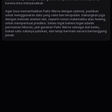
karena bisa menyesatkan
Agar bisa memanfaatkan Paito Warna dengan optimal, pastikan
untuk menggunakan data yang valid dan terupdate. Gabungkan juga
dengan metode analisis lain, seperti rumus matematika atau feeling,
untuk memperkuat prediksi. Selalu ingat bahwa togel adalah
permainan hiburan, jadi gunakan Paito Warna sebagai alat bantu,
bukan satu-satunya patokan, dan tetap bermain secara bertanggung
jawab