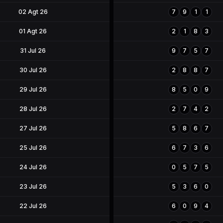
02 Agt 26
7
9
1
1
01 Agt 26
2
1
8
3
31 Jul 26
9
7
5
7
30 Jul 26
2
8
8
7
29 Jul 26
8
5
0
9
28 Jul 26
2
7
4
2
27 Jul 26
5
8
6
7
25 Jul 26
6
7
3
6
24 Jul 26
0
5
7
5
23 Jul 26
5
3
6
0
22 Jul 26
6
0
9
4