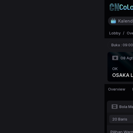
Kalend
Lobby
/
Ov
Buka :
09:00
08 Agt
OK
OSAKA 
Overview
Bola M
20 Baris
Pilihan War