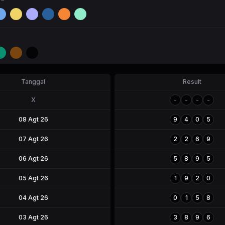
Tanggal
Result
X
-
-
-
-
08 Agt 26
9
4
0
5
07 Agt 26
2
2
6
9
06 Agt 26
5
8
9
5
05 Agt 26
1
9
2
0
04 Agt 26
0
1
5
8
03 Agt 26
3
8
9
6