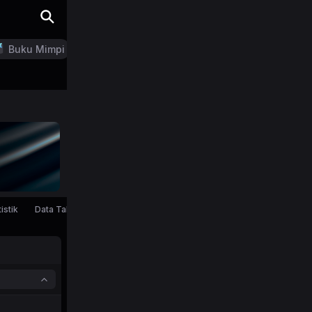
Buku Mimpi
LN Generator
istik
Data Tahunan