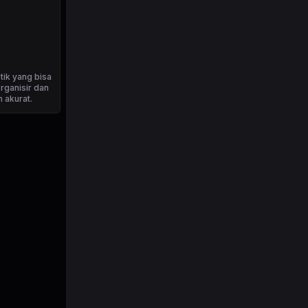
tik yang bisa
rganisir dan
 akurat.