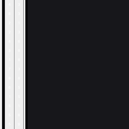
4
3
3
8
4
8
2
8
4
8
0
1
8
3
1
9
7
1
5
4
7
7
1
6
2
1
0
3
9
4
7
2
0
8
8
9
2
3
1
3
0
2
0
2
2
2
9
8
4
6
4
6
6
9
3
9
7
1
7
8
3
8
4
0
8
7
6
2
0
3
1
9
1
8
6
4
2
1
0
7
6
4
9
0
7
3
3
5
1
7
4
2
2
0
0
3
8
8
7
5
6
3
7
0
5
7
0
6
6
5
6
4
9
7
2
2
1
3
0
6
1
5
2
7
3
9
7
6
7
7
8
8
5
1
9
4
6
7
3
4
4
2
5
7
5
8
8
5
7
1
8
6
3
2
8
3
5
9
6
7
5
8
1
2
4
7
8
5