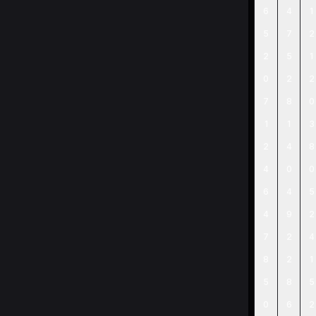
6
4
1
5
7
2
2
5
1
0
2
2
7
8
0
1
1
3
2
4
8
4
0
0
6
4
5
4
9
2
7
2
4
8
2
1
5
8
5
0
6
2