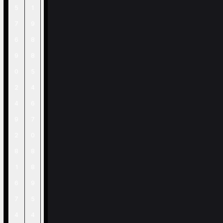
5
1
0
1
5
7
8
1
9
9
5
9
7
9
8
2
1
3
1
6
9
7
6
8
6
8
1
8
9
7
2
0
9
6
0
3
9
8
5
8
6
3
3
6
1
6
2
3
0
5
1
7
4
7
5
3
8
2
8
0
2
4
7
2
7
8
9
3
1
0
4
8
4
6
2
1
6
8
6
7
6
5
2
4
9
7
7
2
2
1
7
2
3
9
5
7
2
0
9
6
6
2
9
7
3
7
2
7
8
8
3
6
9
9
9
6
2
2
8
2
1
8
8
9
9
1
5
4
4
1
1
3
6
9
3
2
5
3
0
6
8
6
6
7
7
5
8
0
4
2
2
9
4
9
6
3
4
4
5
3
8
8
5
0
3
6
7
1