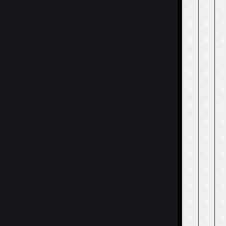
1
7
2
0
9
1
0
8
4
3
5
7
2
8
0
0
7
8
3
8
7
7
0
5
8
8
5
6
1
8
3
9
2
8
4
1
0
8
9
8
3
9