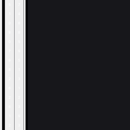
5
7
3
1
8
4
9
2
5
5
0
2
1
4
6
4
7
5
2
4
3
9
3
9
0
8
7
7
2
6
1
1
4
2
6
3
8
8
4
2
7
3
1
5
9
4
0
7
0
5
3
0
5
2
3
9
8
7
4
8
7
9
6
5
7
0
8
2
7
3
6
8
9
5
3
9
5
8
6
2
0
4
9
9
8
1
9
8
9
1
7
9
9
0
9
7
2
3
5
8
6
5
9
3
9
8
8
0
6
1
7
4
9
9
5
7
1
1
7
1
2
2
1
1
4
2
5
6
2
1
2
5
6
3
8
7
3
1
1
7
1
6
6
6
1
9
5
7
5
8
7
5
4
8
2
5
2
3
0
9
2
6
5
2
9
8
7
5