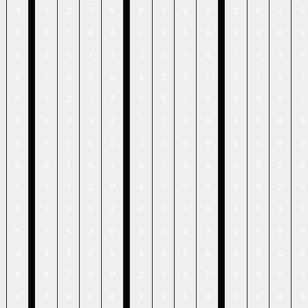
4
1
2
7
6
9
3
9
2
2
9
4
5
5
6
1
6
4
4
9
5
6
8
2
6
3
8
2
0
7
1
2
0
1
4
7
7
4
6
8
7
6
6
2
4
2
2
1
6
1
5
1
0
1
2
3
7
3
5
4
0
6
6
0
1
5
0
3
3
3
1
2
9
5
4
7
9
5
9
0
1
9
5
2
0
8
5
8
1
6
3
6
0
1
0
1
3
1
6
3
0
8
2
6
1
1
1
2
0
4
1
0
6
6
0
2
3
8
1
2
4
3
6
0
1
5
4
7
3
1
6
3
4
3
0
4
5
2
7
5
9
8
0
3
2
4
8
9
4
8
8
8
4
8
0
6
8
8
7
9
0
2
3
6
7
8
6
8
2
9
7
8
8
6
7
3
5
4
0
6
9
5