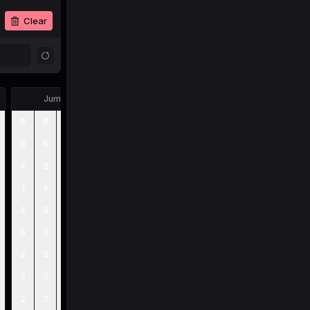
Clear
Jumat
Sabtu
Minggu
6
8
5
1
•
•
•
•
•
•
•
•
8
6
3
5
4
7
5
0
7
7
0
1
4
2
4
0
4
7
2
1
2
4
9
8
1
4
1
7
5
4
3
9
9
8
3
4
4
9
4
6
9
0
3
0
0
9
3
9
5
0
3
6
8
6
0
2
6
1
8
2
2
3
4
4
4
4
4
4
7
9
6
3
3
3
6
8
1
5
5
8
2
4
7
5
2
3
3
5
0
1
9
5
2
8
1
1