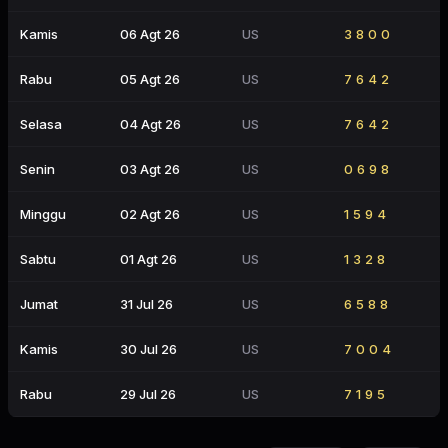
Kamis
06 Agt 26
US
3800
Rabu
05 Agt 26
US
7642
Selasa
04 Agt 26
US
7642
Senin
03 Agt 26
US
0698
Minggu
02 Agt 26
US
1594
Sabtu
01 Agt 26
US
1328
Jumat
31 Jul 26
US
6588
Kamis
30 Jul 26
US
7004
Rabu
29 Jul 26
US
7195