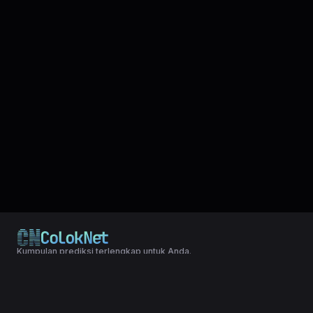
Kumpulan prediksi terlengkap untuk Anda.
© 2024 Copyright LXGroup. All rights reserved.
Terms & Conditions
|
Privacy Policy
Rekap togel harian semua pasaran togel Indo berfungsi sebagai
alat utama bagi para pemain untuk mengawasi hasil ketetapan