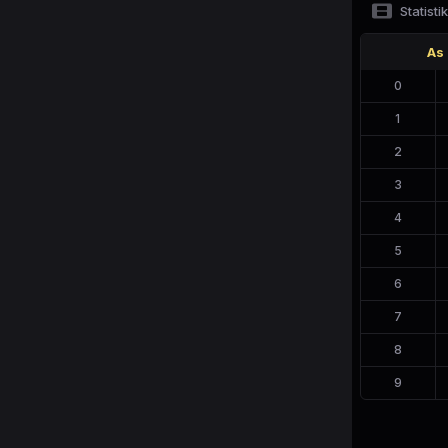
Statistik
As
0
1
2
3
4
5
6
7
8
9