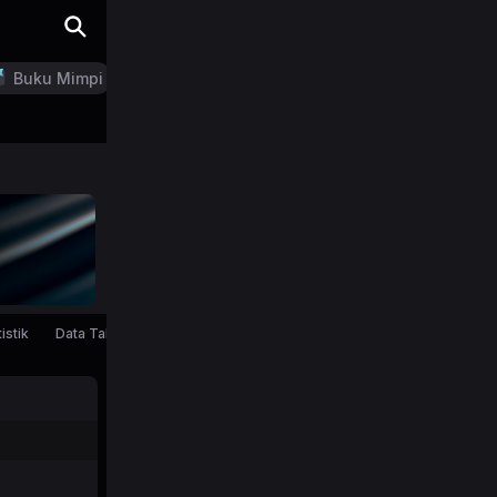
Buku Mimpi
LN Generator
istik
Data Tahunan