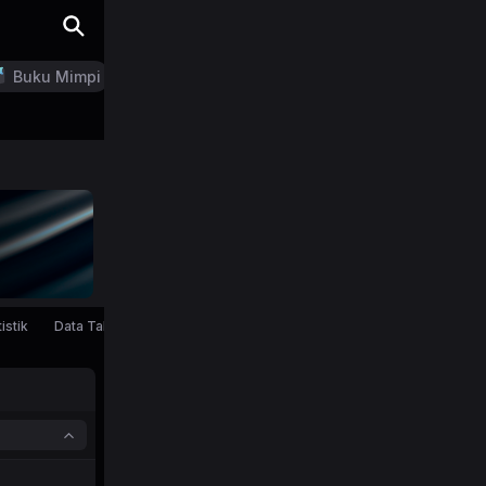
Buku Mimpi
LN Generator
istik
Data Tahunan