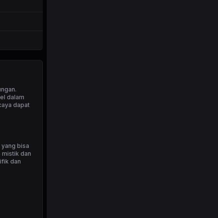
ungan.
el dalam
caya dapat
 yang bisa
mistik dan
ifik dan