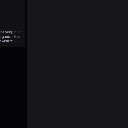
tik yang bisa
rganisir dan
 akurat.