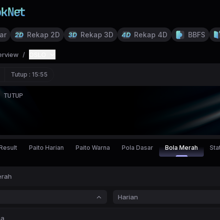
ar
Rekap 2D
Rekap 3D
Rekap 4D
BBFS
erview
/
OSLO
Tutup :
15:55
TUTUP
Result
Paito Harian
Paito Warna
Pola Dasar
Bola Merah
Stat
erah
Harian
na