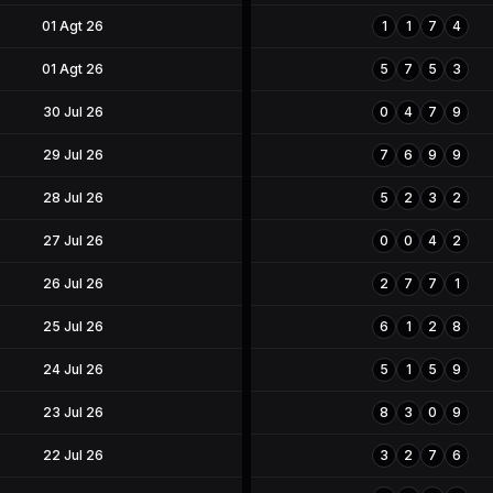
01 Agt 26
1
1
7
4
01 Agt 26
5
7
5
3
30 Jul 26
0
4
7
9
29 Jul 26
7
6
9
9
28 Jul 26
5
2
3
2
27 Jul 26
0
0
4
2
26 Jul 26
2
7
7
1
25 Jul 26
6
1
2
8
24 Jul 26
5
1
5
9
23 Jul 26
8
3
0
9
22 Jul 26
3
2
7
6