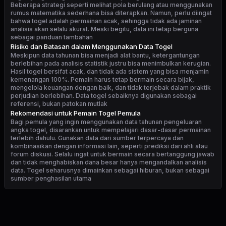
Beberapa strategi seperti melihat pola berulang atau menggunakan
rumus matematika sederhana bisa diterapkan. Namun, perlu diingat
bahwa togel adalah permainan acak, sehingga tidak ada jaminan
analisis akan selalu akurat. Meski begitu, data ini tetap berguna
sebagai panduan tambahan
Risiko dan Batasan dalam Menggunakan Data Togel
Meskipun data tahunan bisa menjadi alat bantu, ketergantungan
berlebihan pada analisis statistik justru bisa menimbulkan kerugian.
Hasil togel bersifat acak, dan tidak ada sistem yang bisa menjamin
kemenangan 100%. Pemain harus tetap bermain secara bijak,
mengelola keuangan dengan baik, dan tidak terjebak dalam praktik
perjudian berlebihan. Data togel sebaiknya digunakan sebagai
referensi, bukan patokan mutlak
Rekomendasi untuk Pemain Togel Pemula
Bagi pemula yang ingin menggunakan data tahunan pengeluaran
angka togel, disarankan untuk mempelajari dasar-dasar permainan
terlebih dahulu. Gunakan data dari sumber terpercaya dan
kombinasikan dengan informasi lain, seperti prediksi dari ahli atau
forum diskusi. Selalu ingat untuk bermain secara bertanggung jawab
dan tidak menghabiskan dana besar hanya mengandalkan analisis
data. Togel seharusnya dimainkan sebagai hiburan, bukan sebagai
sumber penghasilan utama