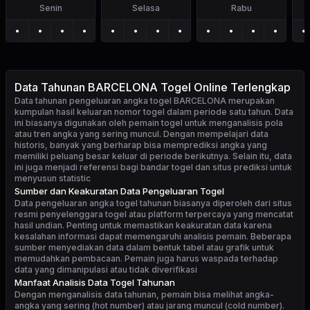
Senin
Selasa
Rabu
•
•
•
•
•
•
•
•
•
•
•
•
•
Data Tahunan BARCELONA Togel Online Terlengkap
Data tahunan pengeluaran angka togel BARCELONA
merupakan
kumpulan hasil keluaran nomor togel dalam periode satu tahun. Data
ini biasanya digunakan oleh pemain togel untuk menganalisis pola
atau tren angka yang sering muncul. Dengan mempelajari data
historis, banyak yang berharap bisa memprediksi angka yang
memiliki peluang besar keluar di periode berikutnya. Selain itu, data
ini juga menjadi referensi bagi bandar togel dan situs prediksi untuk
menyusun statistic
Sumber dan Keakuratan Data Pengeluaran Togel
Data pengeluaran angka togel tahunan biasanya diperoleh dari situs
resmi penyelenggara togel atau platform terpercaya yang mencatat
hasil undian. Penting untuk memastikan keakuratan data karena
kesalahan informasi dapat memengaruhi analisis pemain. Beberapa
sumber menyediakan data dalam bentuk tabel atau grafik untuk
memudahkan pembacaan. Pemain juga harus waspada terhadap
data yang dimanipulasi atau tidak diverifikasi
Manfaat Analisis Data Togel Tahunan
Dengan menganalisis data tahunan, pemain bisa melihat angka-
angka yang sering (hot number) atau jarang muncul (cold number).