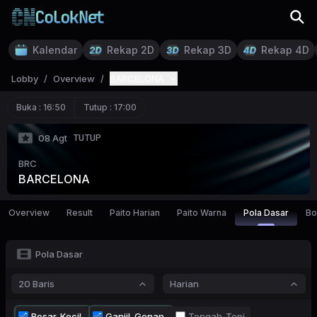
Kalendar
Rekap 2D
Rekap 3D
Rekap 4D
Lobby
/
Overview
/
BARCELONA
Buka :
16:50
Tutup :
17:00
TUTUP
08 Agt
BRC
BARCELONA
Overview
Result
Paito Harian
Paito Warna
Pola Dasar
Bo
Pola Dasar
20 Baris
Harian
Besar-Kecil
Ganjil-Genap
Tengah-Tepi