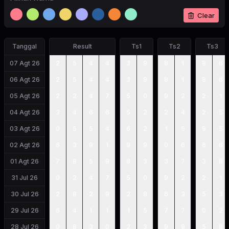
Clear
Tanggal
Result
Ts1
Ts2
Ts3
07 Agt 26
2
5
4
4
3
9
8
1
8
6
06 Agt 26
2
5
4
4
3
9
8
1
8
6
05 Agt 26
2
2
4
7
5
0
9
2
2
1
04 Agt 26
3
4
6
6
5
2
2
4
2
5
03 Agt 26
0
5
5
4
6
2
1
5
9
5
02 Agt 26
6
3
9
1
9
9
0
6
6
6
01 Agt 26
7
8
5
9
8
3
3
7
3
8
31 Jul 26
0
2
4
7
5
0
9
2
2
1
30 Jul 26
2
8
2
9
2
8
6
3
5
3
29 Jul 26
6
4
1
1
1
5
7
7
0
2
28 Jul 26
0
8
3
0
2
3
9
9
5
8