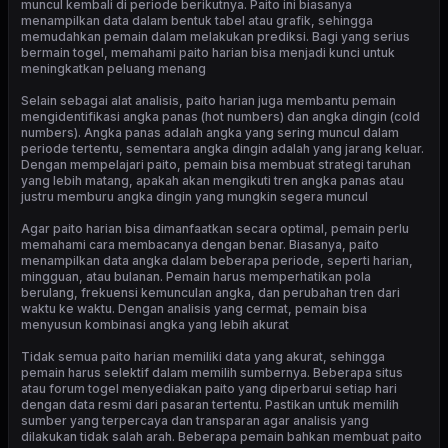
muncul kembali di periode berikutnya. Paito ini biasanya
menampilkan data dalam bentuk tabel atau grafik, sehingga
memudahkan pemain dalam melakukan prediksi. Bagi yang serius
bermain togel, memahami paito harian bisa menjadi kunci untuk
meningkatkan peluang menang
Selain sebagai alat analisis, paito harian juga membantu pemain
mengidentifikasi angka panas (hot numbers) dan angka dingin (cold
numbers). Angka panas adalah angka yang sering muncul dalam
periode tertentu, sementara angka dingin adalah yang jarang keluar.
Dengan mempelajari paito, pemain bisa membuat strategi taruhan
yang lebih matang, apakah akan mengikuti tren angka panas atau
justru memburu angka dingin yang mungkin segera muncul
Agar paito harian bisa dimanfaatkan secara optimal, pemain perlu
memahami cara membacanya dengan benar. Biasanya, paito
menampilkan data angka dalam beberapa periode, seperti harian,
mingguan, atau bulanan. Pemain harus memperhatikan pola
berulang, frekuensi kemunculan angka, dan perubahan tren dari
waktu ke waktu. Dengan analisis yang cermat, pemain bisa
menyusun kombinasi angka yang lebih akurat
Tidak semua paito harian memiliki data yang akurat, sehingga
pemain harus selektif dalam memilih sumbernya. Beberapa situs
atau forum togel menyediakan paito yang diperbarui setiap hari
dengan data resmi dari pasaran tertentu. Pastikan untuk memilih
sumber yang terpercaya dan transparan agar analisis yang
dilakukan tidak salah arah. Beberapa pemain bahkan membuat paito