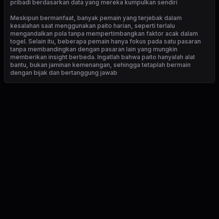
pribadi berdasarkan data yang mereka kumpulkan sendiri
Meskipun bermanfaat, banyak pemain yang terjebak dalam
kesalahan saat menggunakan paito harian, seperti terlalu
mengandalkan pola tanpa mempertimbangkan faktor acak dalam
togel. Selain itu, beberapa pemain hanya fokus pada satu pasaran
tanpa membandingkan dengan pasaran lain yang mungkin
memberikan insight berbeda. Ingatlah bahwa paito hanyalah alat
bantu, bukan jaminan kemenangan, sehingga tetaplah bermain
dengan bijak dan bertanggung jawab