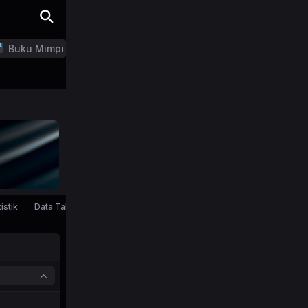
Buku Mimpi
LN Generator
istik
Data Tahunan