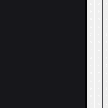
5
0
5
9
6
4
9
0
2
6
4
6
7
4
3
5
6
1
7
4
1
3
4
6
4
4
9
8
2
7
4
0
7
9
4
6
8
3
6
7
5
7