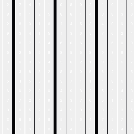
2
7
4
7
1
9
8
0
2
1
0
1
2
8
0
1
2
5
8
8
1
4
3
8
3
0
2
8
9
1
6
1
4
5
3
4
0
9
0
9
3
4
1
5
1
3
6
5
7
6
2
4
9
8
7
5
4
6
0
6
3
1
6
0
0
5
2
5
5
8
8
5
5
8
9
3
8
4
3
9
0
9
4
5
8
2
1
8
5
6
7
1
3
8
8
2
8
8
0
5
6
2
1
5
5
1
5
5
9
3
7
1
1
1
8
6
1
6
0
2
8
0
4
9
8
2
5
3
4
3
7
7
2
4
9
2
3
7
6
5
1
1
2
3
0
5
2
6
4
9
8
2
3
3
3
5
3
6
6
6
9
5
1
6
4
7
5
7
4
4
3
3
0
0
0
4
1
5
6
7
4
4