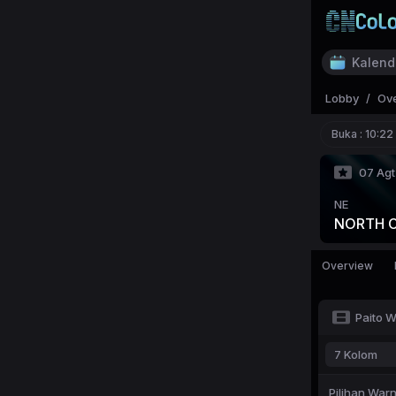
Kalend
Lobby
/
Ov
Buka :
10:22
07 Agt
NE
NORTH C
Overview
Paito 
7 Kolom
Pilihan War