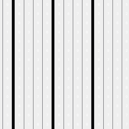
9
5
1
5
0
9
2
6
8
8
6
1
5
7
8
7
9
9
3
6
7
5
2
7
3
2
2
8
7
9
9
5
7
4
8
5
3
6
6
1
0
3
1
6
4
1
3
8
7
1
5
3
4
4
9
9
5
9
7
8
6
2
0
4
8
1
6
2
6
6
5
9
9
6
2
9
7
2
1
3
8
3
1
5
1
7
0
9
7
5
6
6
7
1
0
3
2
6
7
2
6
4
9
1
9
3
1
9
5
2
2
6
0
5
7
6
8
0
5
1
2
4
6
6
8
3
9
0
9
8
0
5
6
7
3
1
3
9
2
5
9
2
0
4
4
8
0
3
9
2
6
2
2
6
8
2
5
6
6
7
7
6
6
8
4
1
7
3
7
7
1
1
8
3
9
9
8
8
8
4
1
7