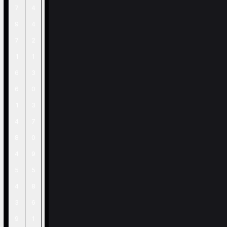
7
4
3
6
2
2
4
5
5
1
0
0
9
4
7
0
6
3
8
9
2
4
7
6
7
2
2
5
1
4
2
9
2
3
5
0
1
1
6
8
3
3
7
9
1
0
5
7
6
3
3
5
7
6
5
2
3
9
7
5
6
0
7
9
2
3
8
9
6
5
3
7
1
3
1
3
1
2
6
5
6
9
0
0
4
7
3
4
3
2
6
1
9
5
1
8
8
0
2
3
8
1
6
4
4
7
7
1
4
9
2
3
6
3
1
2
9
6
0
0
5
5
6
6
5
3
8
3
9
5
0
0
4
8
0
4
5
5
4
7
4
5
9
7
3
6
4
4
4
7
6
4
5
3
2
0
9
1
5
2
1
9
9
4
8
1
5
3