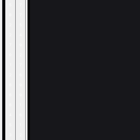
5
7
6
8
8
1
6
9
6
2
1
5
8
7
1
2
7
8
0
4
3
2
6
2
2
5
2
8
1
8
0
0
7
0
3
7
2
4
3
9
7
0
3
3
7
7
7
6
7
9
9
2
3
0
2
6
8
1
6
5
0
2
6
5
4
1
9
2
8
3
3
1
1
7
0
3
3
4
4
9
0
1
1
5
2
6
1
7
5
3
0
2
4
5
4
5
6
9
2
5
7
5
2
4
1
6
7
3
6
9
5
8
8
2
0
0
2
7
7
0
6
1
6
7
4
3
7
7
1
2
2
2
4
6
4
6
2
3
7
8
6
6
6
1
5
1
9
5
1
8
2
8
4
6
4
7
3
2
6
9
6
5
8
0
4
4
5
0