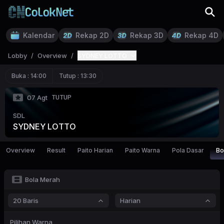
Kalendar
Rekap 2D
Rekap 3D
Rekap 4D
Lobby
/
Overview
/
SYDNEY LOTTO
Buka :
14:00
Tutup :
13:30
TUTUP
07 Agt
SDL
SYDNEY LOTTO
Overview
Result
Paito Harian
Paito Warna
Pola Dasar
Bo
Bola Merah
20 Baris
Harian
Pilihan Warna