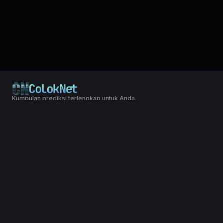
Kumpulan prediksi terlengkap untuk Anda.
© 2024 Copyright LXGroup. All rights reserved.
Terms & Conditions
|
Privacy Policy
bola merah SYDNEY LOTTO dibuat dalam bentuk kombinasi dibuat
untuk mempermudah togelers dalam membandingkan pola data
paito lainnya seperti : HK , SDY dan SGP. Bola Merah sering terjadi
kesamaan pola pada kedua pasaran togel untuk memprediksi
angka jitu hari ini dari Bola Fortunes terbaru