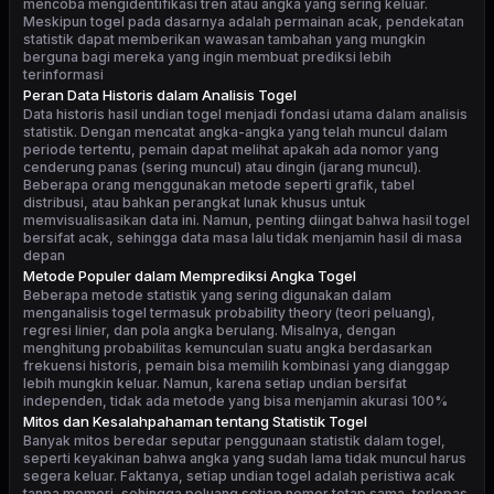
mencoba mengidentifikasi tren atau angka yang sering keluar.
Meskipun togel pada dasarnya adalah permainan acak, pendekatan
statistik dapat memberikan wawasan tambahan yang mungkin
berguna bagi mereka yang ingin membuat prediksi lebih
terinformasi
Peran Data Historis dalam Analisis Togel
Data historis hasil undian togel menjadi fondasi utama dalam analisis
statistik. Dengan mencatat angka-angka yang telah muncul dalam
periode tertentu, pemain dapat melihat apakah ada nomor yang
cenderung panas (sering muncul) atau dingin (jarang muncul).
Beberapa orang menggunakan metode seperti grafik, tabel
distribusi, atau bahkan perangkat lunak khusus untuk
memvisualisasikan data ini. Namun, penting diingat bahwa hasil togel
bersifat acak, sehingga data masa lalu tidak menjamin hasil di masa
depan
Metode Populer dalam Memprediksi Angka Togel
Beberapa metode statistik yang sering digunakan dalam
menganalisis togel termasuk probability theory (teori peluang),
regresi linier, dan pola angka berulang. Misalnya, dengan
menghitung probabilitas kemunculan suatu angka berdasarkan
frekuensi historis, pemain bisa memilih kombinasi yang dianggap
lebih mungkin keluar. Namun, karena setiap undian bersifat
independen, tidak ada metode yang bisa menjamin akurasi 100%
Mitos dan Kesalahpahaman tentang Statistik Togel
Banyak mitos beredar seputar penggunaan statistik dalam togel,
seperti keyakinan bahwa angka yang sudah lama tidak muncul harus
segera keluar. Faktanya, setiap undian togel adalah peristiwa acak
tanpa memori, sehingga peluang setiap nomor tetap sama, terlepas