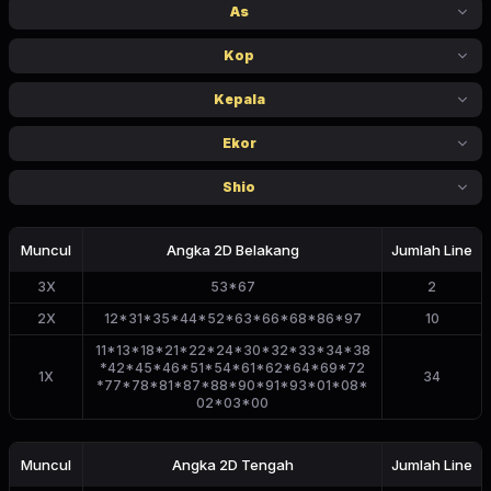
As
Kop
Kepala
Ekor
Shio
Muncul
Angka 2D
Belakang
Jumlah Line
3
X
53*67
2
2
X
12*31*35*44*52*63*66*68*86*97
10
11*13*18*21*22*24*30*32*33*34*38
*42*45*46*51*54*61*62*64*69*72
1
X
34
*77*78*81*87*88*90*91*93*01*08*
02*03*00
Muncul
Angka 2D
Tengah
Jumlah Line