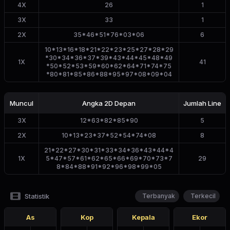
4
X
26
1
3
X
33
1
2
X
35*46*51*76*03*06
6
10*13*16*18*21*22*23*25*27*28*29
*30*34*36*37*39*43*44*45*48*49
1
X
41
*50*52*53*59*60*62*64*71*74*75
*80*81*85*86*88*95*97*08*09*04
Muncul
Angka 2D
Depan
Jumlah Line
3
X
12*63*82*85*90
5
2
X
10*13*23*37*52*54*74*08
8
21*22*27*30*31*33*34*36*43*44*4
1
X
5*47*57*61*62*65*66*69*70*73*7
29
8*84*88*91*92*96*98*99*05
Statistik
Terbanyak
Terkecil
As
Kop
Kepala
Ekor