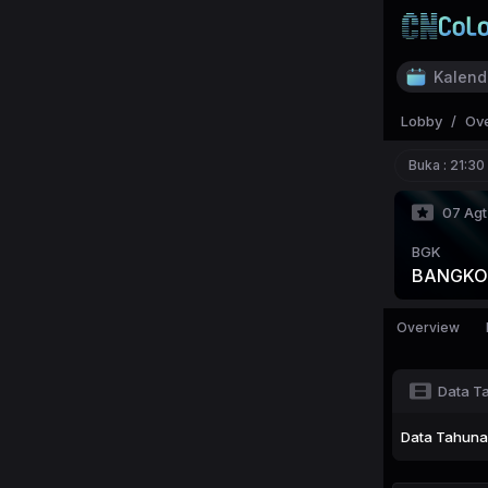
Kalend
Lobby
/
Ov
Buka :
21:30
07 Agt
BGK
BANGKO
Overview
Data T
Data
Tahuna