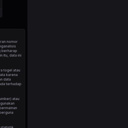
aran nomor
nganalisis
g berharap
itu, data ini
a togel atau
data karena
n data
ada terhadap
umber) atau
nggunakan
 permainan
p berguna
statistik