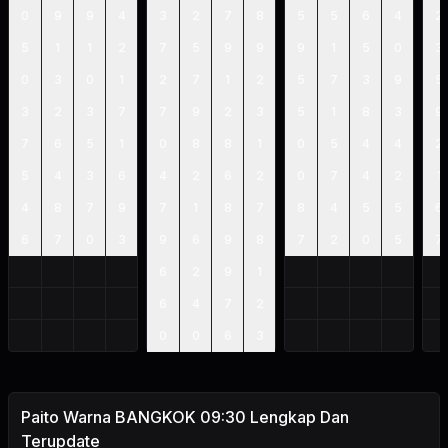
0
9
9
4
3
2
7
8
5
5
6
4
2
5
1
1
2
7
5
9
9
9
1
5
0
3
0
3
0
1
2
7
1
2
5
7
3
9
5
3
2
3
7
7
9
2
3
5
1
8
3
9
7
6
5
1
0
8
8
1
0
5
4
4
2
5
4
3
6
4
2
6
2
0
7
4
2
1
4
8
7
9
7
1
8
7
8
4
5
5
6
6
7
0
3
9
6
9
8
7
2
0
5
7
6
2
9
1
6
4
7
2
0
0
6
3
Paito Warna BANGKOK 09:30 Lengkap Dan
Terupdate