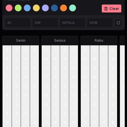
Clear
Senin
Selasa
Rabu
2
5
4
9
5
1
9
4
8
5
9
0
6
4
5
0
3
9
6
4
1
9
8
7
9
6
8
5
4
8
0
4
4
5
0
4
4
5
8
7
0
9
2
0
4
7
4
0
9
4
0
8
1
9
0
0
6
9
6
0
0
8
7
9
8
4
1
4
7
6
3
8
5
6
7
6
9
3
1
3
1
3
8
9
8
7
1
8
4
8
9
4
9
8
1
3
3
8
1
5
2
2
6
3
3
1
2
2
3
8
9
4
7
9
4
8
5