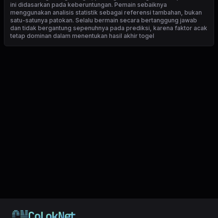
ini didasarkan pada keberuntungan. Pemain sebaiknya
menggunakan analisis statistik sebagai referensi tambahan, bukan
satu-satunya patokan. Selalu bermain secara bertanggung jawab
dan tidak bergantung sepenuhnya pada prediksi, karena faktor acak
tetap dominan dalam menentukan hasil akhir togel