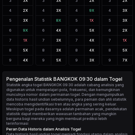
3
3
X
3
3
X
3
2
X
3
2
X
4
2
X
4
3
X
4
9
X
4
3
X
5
3
X
5
8
X
5
1
X
5
3
X
6
9
X
6
4
X
6
5
X
6
2
X
7
1
X
7
3
X
7
4
X
7
1
X
8
5
X
8
3
X
8
4
X
8
5
X
9
4
X
9
5
X
9
3
X
9
7
X
Pengenalan Statistik BANGKOK 09:30 dalam Togel
Statistik angka togel BANGKOK 09:30
adalah cabang analisis yang
digunakan untuk mempelajari pola, frekuensi, dan kemungkinan
munculnya nomor dalam permainan togel. Dengan mengumpulkan
data historis hasil undian sebelumnya, para pemain dan ahli statistik
mencoba mengidentifikasi tren atau angka yang sering keluar.
Meskipun togel pada dasarnya adalah permainan acak, pendekatan
statistik dapat memberikan wawasan tambahan yang mungkin
berguna bagi mereka yang ingin membuat prediksi lebih
terinformasi
Peran Data Historis dalam Analisis Togel
Data historis hasil undian togel menjadi fondasi utama dalam analisis