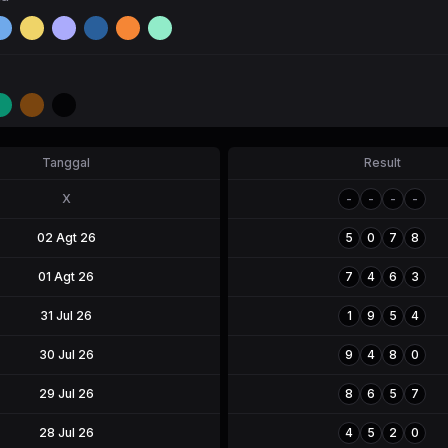
Tanggal
Result
X
-
-
-
-
02 Agt 26
5
0
7
8
01 Agt 26
7
4
6
3
31 Jul 26
1
9
5
4
30 Jul 26
9
4
8
0
29 Jul 26
8
6
5
7
28 Jul 26
4
5
2
0