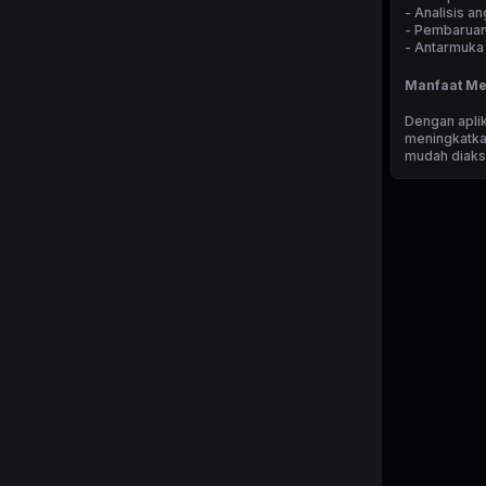
- Analisis 
- Pembaruan
- Antarmuka
Manfaat Me
Dengan aplik
meningkatka
mudah diaks