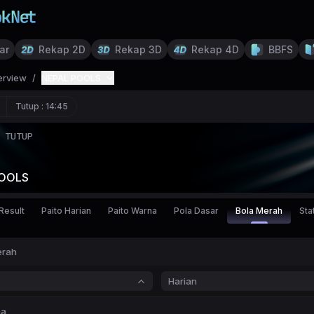
ar
Rekap 2D
Rekap 3D
Rekap 4D
BBFS
erview
/
NEPAL POOLS
Tutup :
14:45
TUTUP
POOLS
Result
Paito Harian
Paito Warna
Pola Dasar
Bola Merah
Stat
erah
Harian
na