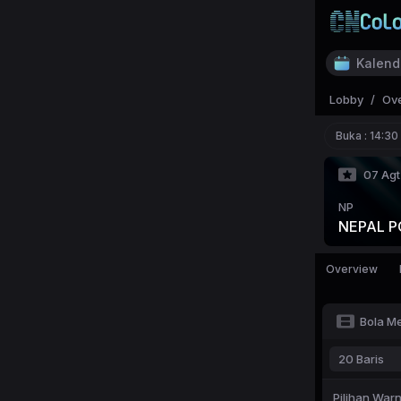
Kalend
Lobby
/
Ov
Buka :
14:30
07 Agt
NP
NEPAL 
Overview
Bola M
20 Baris
Pilihan War