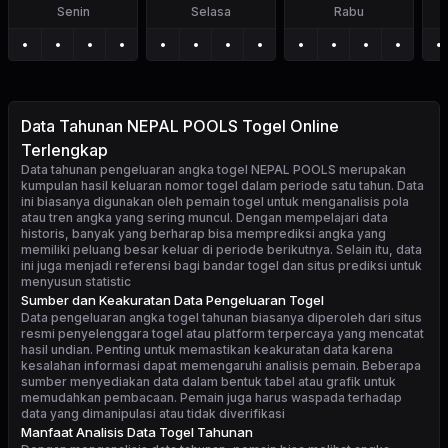
Senin
Selasa
Rabu
•
•
•
•
•
•
•
•
•
•
•
•
•
Data Tahunan NEPAL POOLS Togel Online
Terlengkap
Data tahunan pengeluaran angka togel NEPAL POOLS
merupakan
kumpulan hasil keluaran nomor togel dalam periode satu tahun. Data
ini biasanya digunakan oleh pemain togel untuk menganalisis pola
atau tren angka yang sering muncul. Dengan mempelajari data
historis, banyak yang berharap bisa memprediksi angka yang
memiliki peluang besar keluar di periode berikutnya. Selain itu, data
ini juga menjadi referensi bagi bandar togel dan situs prediksi untuk
menyusun statistic
Sumber dan Keakuratan Data Pengeluaran Togel
Data pengeluaran angka togel tahunan biasanya diperoleh dari situs
resmi penyelenggara togel atau platform terpercaya yang mencatat
hasil undian. Penting untuk memastikan keakuratan data karena
kesalahan informasi dapat memengaruhi analisis pemain. Beberapa
sumber menyediakan data dalam bentuk tabel atau grafik untuk
memudahkan pembacaan. Pemain juga harus waspada terhadap
data yang dimanipulasi atau tidak diverifikasi
Manfaat Analisis Data Togel Tahunan