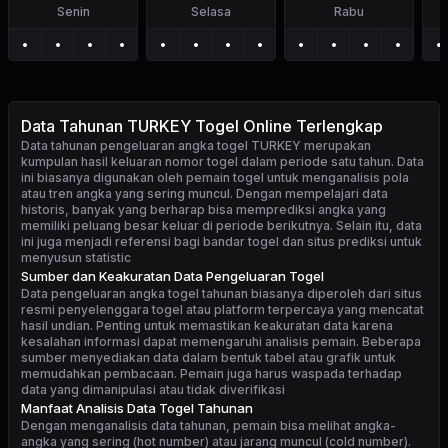
Senin
Selasa
Rabu
•
•
•
•
•
•
•
•
•
•
•
•
•
Data Tahunan TURKEY Togel Online Terlengkap
Data tahunan pengeluaran angka togel TURKEY
merupakan
kumpulan hasil keluaran nomor togel dalam periode satu tahun. Data
ini biasanya digunakan oleh pemain togel untuk menganalisis pola
atau tren angka yang sering muncul. Dengan mempelajari data
historis, banyak yang berharap bisa memprediksi angka yang
memiliki peluang besar keluar di periode berikutnya. Selain itu, data
ini juga menjadi referensi bagi bandar togel dan situs prediksi untuk
menyusun statistic
Sumber dan Keakuratan Data Pengeluaran Togel
Data pengeluaran angka togel tahunan biasanya diperoleh dari situs
resmi penyelenggara togel atau platform terpercaya yang mencatat
hasil undian. Penting untuk memastikan keakuratan data karena
kesalahan informasi dapat memengaruhi analisis pemain. Beberapa
sumber menyediakan data dalam bentuk tabel atau grafik untuk
memudahkan pembacaan. Pemain juga harus waspada terhadap
data yang dimanipulasi atau tidak diverifikasi
Manfaat Analisis Data Togel Tahunan
Dengan menganalisis data tahunan, pemain bisa melihat angka-
angka yang sering (hot number) atau jarang muncul (cold number).