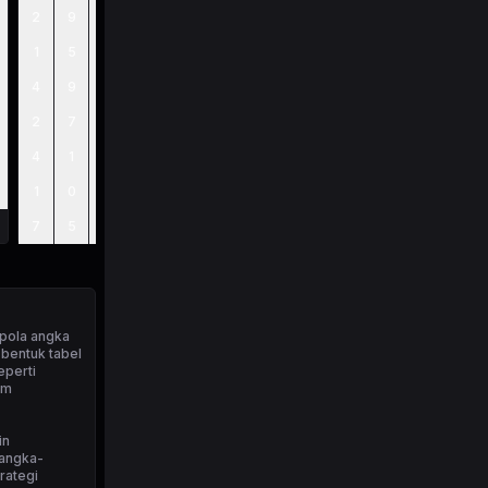
2
9
1
7
3
9
6
1
8
2
4
9
1
5
7
8
3
6
2
7
0
7
6
3
4
9
2
0
3
8
9
5
8
2
0
7
2
7
6
1
2
1
7
6
8
6
4
3
4
1
5
2
9
7
6
4
0
1
2
9
1
0
4
8
7
5
8
0
 pola angka
 bentuk tabel
eperti
am
in
 angka-
rategi