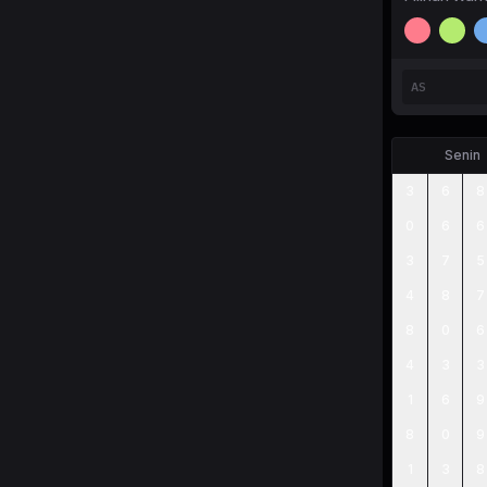
Senin
3
6
8
0
6
6
3
7
5
4
8
7
8
0
6
4
3
3
1
6
9
8
0
9
1
3
8