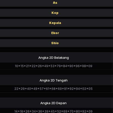
As
Kop
Kepala
Ekor
Shio
Angka 2D
Belakang
10*15*21*22*26*49*53*79*84*90*96*98*09
Angka 2D
Tengah
22*29*40*49*57*61*68*69*91*92*94*02*05
Angka 2D
Depan
14*16*26*34*36*39*45*52*69*70*80*92*09