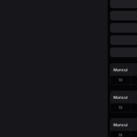
Muncul
1
X
Muncul
1
X
Muncul
1
X