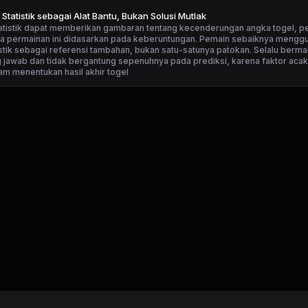
Statistik sebagai Alat Bantu, Bukan Solusi Mutlak
atistik dapat memberikan gambaran tentang kecenderungan angka togel, pe
wa permainan ini didasarkan pada keberuntungan. Pemain sebaiknya mengg
tistik sebagai referensi tambahan, bukan satu-satunya patokan. Selalu berma
 jawab dan tidak bergantung sepenuhnya pada prediksi, karena faktor acak
m menentukan hasil akhir togel