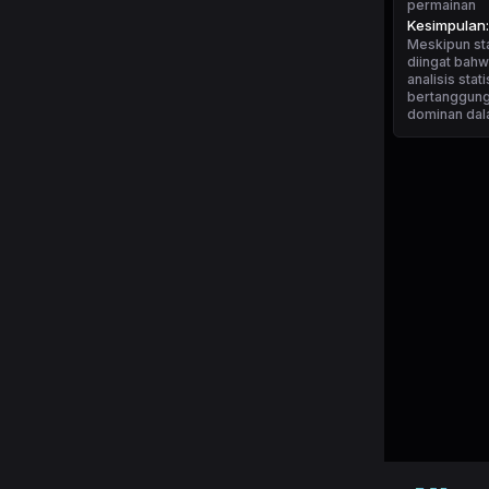
permainan
Kesimpulan: 
Meskipun st
diingat bah
analisis sta
bertanggung
dominan dala