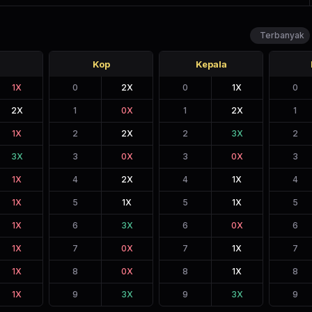
Terbanyak
Kop
Kepala
1
X
0
2
X
0
1
X
0
2
X
1
0
X
1
2
X
1
1
X
2
2
X
2
3
X
2
3
X
3
0
X
3
0
X
3
1
X
4
2
X
4
1
X
4
1
X
5
1
X
5
1
X
5
1
X
6
3
X
6
0
X
6
1
X
7
0
X
7
1
X
7
1
X
8
0
X
8
1
X
8
1
X
9
3
X
9
3
X
9