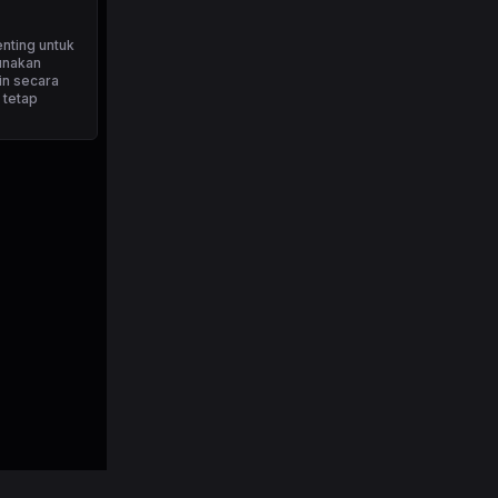
nting untuk
unakan
in secara
 tetap