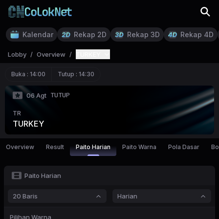
Kalendar
Rekap 2D
Rekap 3D
Rekap 4D
Lobby
/
Overview
/
TURKEY
Buka :
14:00
Tutup :
14:30
TUTUP
06 Agt
TR
TURKEY
Overview
Result
Paito Harian
Paito Warna
Pola Dasar
Bo
Paito Harian
20 Baris
Harian
Pilihan Warna