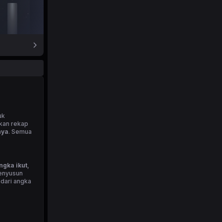
uk
ikan rekap
nya
. Semua
ngka ikut
,
menyusun
ndari angka