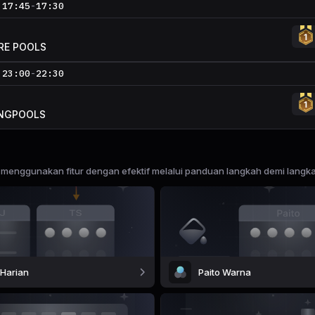
17:45
-
17:30
RE POOLS
23:00
-
22:30
NGPOOLS
a menggunakan fitur dengan efektif melalui panduan langkah demi langk
 Harian
Paito Warna