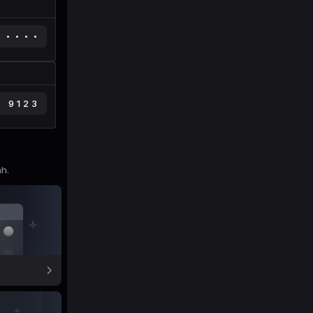
9123
ah.